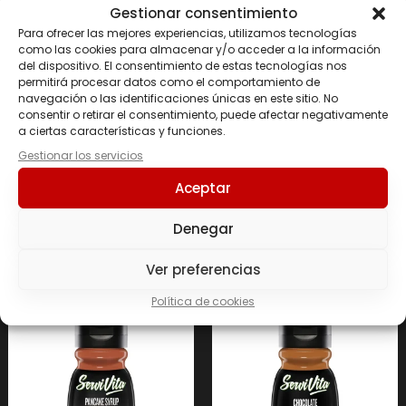
Gestionar consentimiento
Para ofrecer las mejores experiencias, utilizamos tecnologías
como las cookies para almacenar y/o acceder a la información
del dispositivo. El consentimiento de estas tecnologías nos
permitirá procesar datos como el comportamiento de
navegación o las identificaciones únicas en este sitio. No
consentir o retirar el consentimiento, puede afectar negativamente
a ciertas características y funciones.
SALSA ZERO 320 ML
SALSA ZERO 320 ML
Gestionar los servicios
Dulce de leche
Barbacoa picante
SERVIVITA
SERVIVITA
Aceptar
3.90
€
3.90
€
Denegar
Añadir al carrito
Leer más
Ver preferencias
Política de cookies