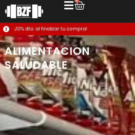
0
¡10% dto. al finalizar tu compra!
ALIMENTACION
SALUDABLE