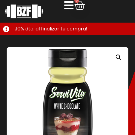
0
¡10% dto. al finalizar tu compra!