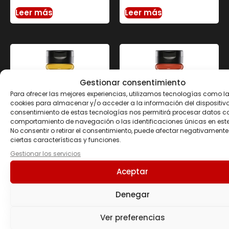
Leer más
Leer más
Gestionar consentimiento
Para ofrecer las mejores experiencias, utilizamos tecnologías como l
cookies para almacenar y/o acceder a la información del dispositivo.
consentimiento de estas tecnologías nos permitirá procesar datos c
comportamiento de navegación o las identificaciones únicas en este 
No consentir o retirar el consentimiento, puede afectar negativamente
ciertas características y funciones.
Gestionar los servicios
SALSA ZERO 320 ML
SALSA ZERO 320 ML
Miel&Mostaza
Salsa Picante
Aceptar
SERVIVITA
SERVIVITA
3.90
€
3.90
€
Denegar
Añadir al carrito
Añadir al carrito
Ver preferencias