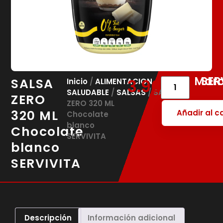
Marc
SER
SALSA
3.90
€
Inicio
/
ALIMENTACION
SALUDABLE
/
SALSAS
/ SALSA
ZERO
ZERO 320 ML
320 ML
Añadir al ca
Chocolate
blanco
Chocolate
SERVIVITA
blanco
SERVIVITA
Descripción
Información adicional