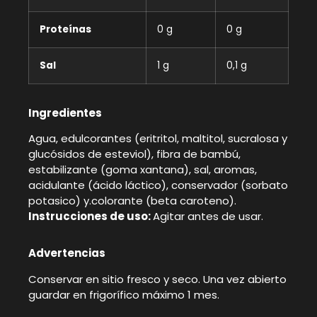
Proteínas
0 g
0 g
Sal
1 g
0,1 g
Ingredientes
Agua, edulcorantes (eritritol, maltitol, sucralosa y
glucósidos de esteviol), fibra de bambú,
estabilizante (goma xantana), sal, aromas,
acidulante (ácido láctico), conservador (sorbato
potasico) y.colorante (beta caroteno).
Instrucciones de uso:
Agitar antes de usar.
Advertencias
Conservar en sitio fresco y seco. Una vez abierto
guardar en frigorífico máximo 1 mes.