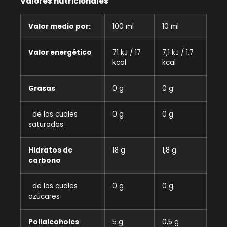
Valores nutricionales
Valor medio por:
100 ml
10 ml
Valor energético
71 kJ / 17
7,1 kJ / 1,7
kcal
kcal
Grasas
0 g
0 g
de las cuales
0 g
0 g
saturadas
Hidratos de
18 g
1,8 g
carbono
de los cuales
0 g
0 g
azúcares
Polialcoholes
5 g
0,5 g