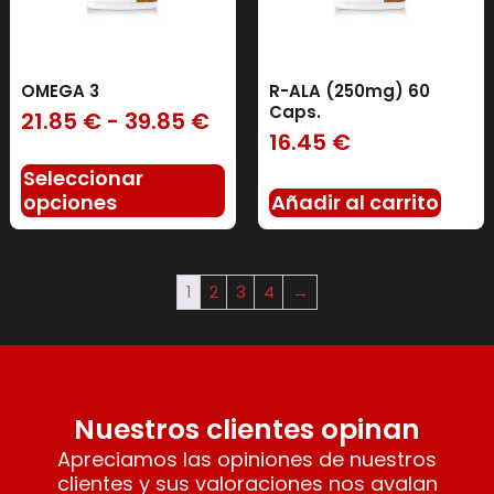
OMEGA 3
R-ALA (250mg) 60
Caps.
21.85
€
-
39.85
€
16.45
€
Seleccionar
opciones
Añadir al carrito
1
2
3
4
→
Nuestros clientes opinan
Apreciamos las opiniones de nuestros
clientes y sus valoraciones nos avalan