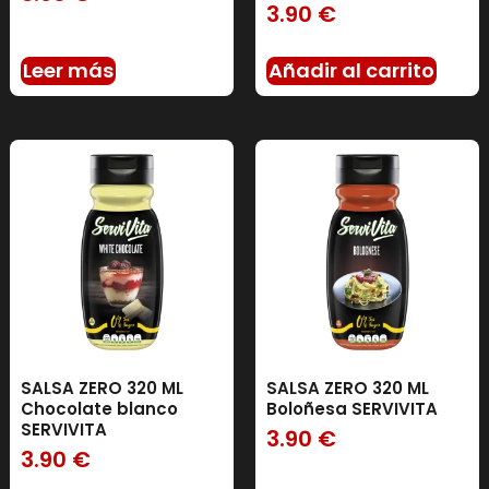
3.90
€
Leer más
Añadir al carrito
SALSA ZERO 320 ML
SALSA ZERO 320 ML
Chocolate blanco
Boloñesa SERVIVITA
SERVIVITA
3.90
€
3.90
€