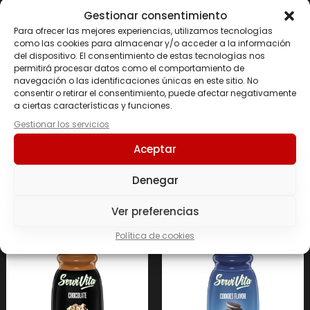
Gestionar consentimiento
Para ofrecer las mejores experiencias, utilizamos tecnologías
como las cookies para almacenar y/o acceder a la información
del dispositivo. El consentimiento de estas tecnologías nos
permitirá procesar datos como el comportamiento de
navegación o las identificaciones únicas en este sitio. No
consentir o retirar el consentimiento, puede afectar negativamente
SALSA ZERO 320 ML
SALSA ZERO 320 ML
a ciertas características y funciones.
Barbacoa picante
Pancake SERVIVITA
Gestionar los servicios
SERVIVITA
3.90
€
3.90
€
Aceptar
Denegar
Leer más
Leer más
Ver preferencias
Política de cookies