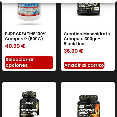
PURE CREATINE 100%
Creatina Monohidrato
Creapure® (500G)
Creapure 300gr –
Black Line
40.90
€
36.90
€
Seleccionar
opciones
Añadir al carrito