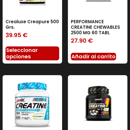
Crealuxe Creapure 500
PERFORMANCE
Grs.
CREATINE CHEWABLES
2500 MG 60 TABL
39.95
€
27.90
€
Seleccionar
opciones
Añadir al carrito