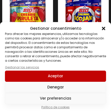
Gestionar consentimiento
Para ofrecer las mejores experiencias, utilizamos tecnologías
como las cookies para almacenar y/o acceder a la información
CREABIG SABOR
CREABIG FIESTA®
del dispositivo. El consentimiento de estas tecnologías nos
PIRULETA FIESTA® 250
SABOR KOJAK® CEREZA
permitirá procesar datos como el comportamiento de
Grs.
250 Grs.
navegación o las identificaciones únicas en este sitio. No
consentir o retirar el consentimiento, puede afectar negativamente
29.50
€
29.50
€
a ciertas características y funciones.
Gestionar los servicios
Añadir al carrito
Añadir al carrito
Aceptar
Denegar
Ver preferencias
Política de cookies