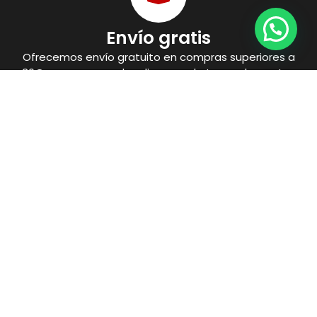
Envío gratis
Ofrecemos envío gratuito en compras superiores a
30€ para que puedas disponer de tus suplementos
con facilidad.
Pago seguro
Ofrecemos distintas formas de pago que cuentan
con todas las medidas de seguridad necesarias para
proteger tu compra.