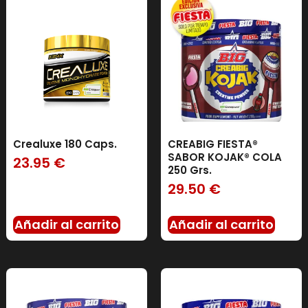
Crealuxe 180 Caps.
CREABIG FIESTA®
SABOR KOJAK® COLA
23.95
€
250 Grs.
29.50
€
Añadir al carrito
Añadir al carrito