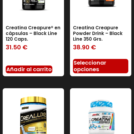
Creatina Creapure® en
Creatina Creapure
cápsulas – Black Line
Powder Drink – Black
120 Caps.
Line 350 Grs.
31.50
€
38.90
€
Seleccionar
Añadir al carrito
opciones