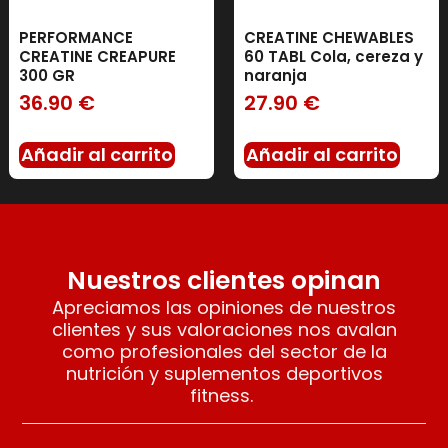
PERFORMANCE
CREATINE CHEWABLES
CREATINE CREAPURE
60 TABL Cola, cereza y
300 GR
naranja
36.90
€
27.90
€
Añadir al carrito
Añadir al carrito
Nuestros clientes opinan
Apreciamos las opiniones de nuestros
clientes y sus valoraciones nos avalan
como profesionales del sector de la
nutrición y suplementos deportivos
fitness.