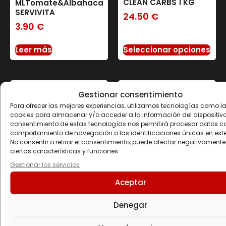
CLEAN CARBS 1 KG
MLTomate&Albahaca
SERVIVITA
24.50
€
3.90
€
Leer más
Seleccionar opciones
Gestionar consentimiento
Para ofrecer las mejores experiencias, utilizamos tecnologías como l
cookies para almacenar y/o acceder a la información del dispositivo.
consentimiento de estas tecnologías nos permitirá procesar datos c
comportamiento de navegación o las identificaciones únicas en este 
No consentir o retirar el consentimiento, puede afectar negativamente
ciertas características y funciones.
Gestionar los servicios
Aceptar
PROTEIN MÜSLI 500 GR
PROTEIN CREPES 520
GR
22.70
€
Denegar
25.70
€