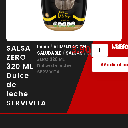
Marc
SER
SALSA
3.90
€
Inicio
/
ALIMENTACION
SALUDABLE
/
SALSAS
/ SALSA
ZERO
ZERO 320 ML
320 ML
Añadir al ca
Dulce de leche
SERVIVITA
Dulce
de
leche
SERVIVITA