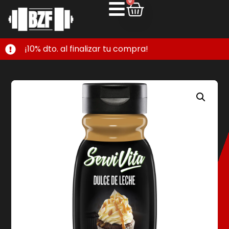
0
¡10% dto. al finalizar tu compra!