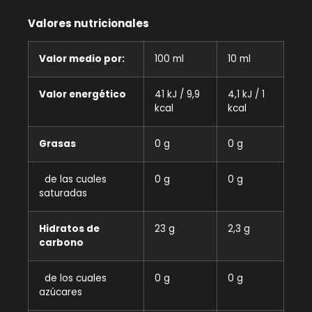
Valores nutricionales
Valor medio por:
100 ml
10 ml
Valor energético
41 kJ / 9,9
4,1 kJ / 1
kcal
kcal
Grasas
0 g
0 g
de las cuales
0 g
0 g
saturadas
Hidratos de
23 g
2,3 g
carbono
de los cuales
0 g
0 g
azúcares