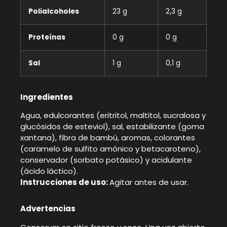
Polialcoholes
23 g
2,3 g
Proteínas
0 g
0 g
Sal
1 g
0,1 g
Ingredientes
Agua, edulcorantes (eritritol, maltitol, sucralosa y
glucósidos de esteviol), sal, estabilizante (goma
xantana), fibra de bambú, aromas, colorantes
(caramelo de sulfito amónico y betacaroteno),
conservador (sorbato potásico) y acidulante
(ácido láctico).
Instrucciones de uso:
Agitar antes de usar.
Advertencias