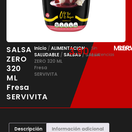
Marc
SER
SALSA
3.90
€
Inicio
/
ALIMENTACION
Sin
SALUDABLE
/
SALSAS
/ SALSA
existencias
ZERO
ZERO 320 ML
320
Fresa
SERVIVITA
ML
Fresa
SERVIVITA
Descripción
Información adicional