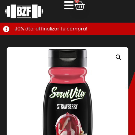
0
¡10% dto. al finalizar tu compra!