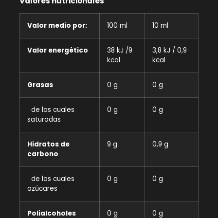
Valores nutricionales
Valor medio por:
100 ml
10 ml
Valor energético
38 kJ /9
3,8 kJ / 0,9
kcal
kcal
Grasas
0 g
0 g
de las cuales
0 g
0 g
saturadas
Hidratos de
9 g
0,9 g
carbono
de los cuales
0 g
0 g
azúcares
Polialcoholes
0 g
0 g