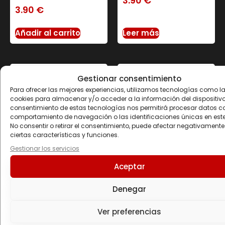
3.90
€
3.90
€
Añadir al carrito
Leer más
Gestionar consentimiento
Para ofrecer las mejores experiencias, utilizamos tecnologías como l
cookies para almacenar y/o acceder a la información del dispositivo.
consentimiento de estas tecnologías nos permitirá procesar datos c
comportamiento de navegación o las identificaciones únicas en este 
No consentir o retirar el consentimiento, puede afectar negativamente
ciertas características y funciones.
Gestionar los servicios
Aceptar
OPTIMASH® PROTEIN 2
PROTEIN CREPES 520
KG Doble-chocolate
GR
Denegar
59.40
€
25.70
€
Ver preferencias
Añadir al carrito
Seleccionar opciones