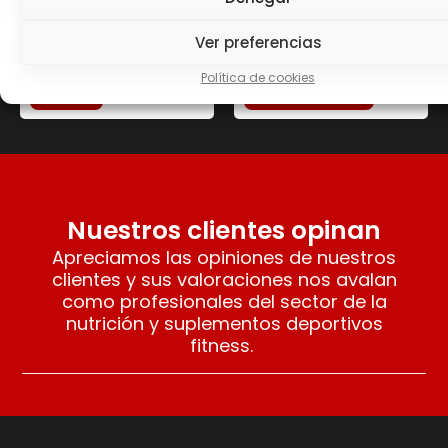
SALSA ZERO 320 ML
STEVIA 500 GR
Ketchup SERVIVITA
13.10
€
Ver preferencias
3.90
€
Política de cookies
Leer más
Añadir al carrito
Nuestros clientes opinan
Apreciamos las opiniones de nuestros
clientes y sus valoraciones nos avalan
como profesionales del sector de la
nutrición y suplementos deportivos
fitness.