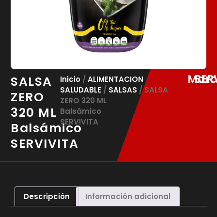
Marc
SER
SALSA
Inicio
/
ALIMENTACION
SALUDABLE
/
SALSAS
/ SALSA
ZERO
ZERO 320 ML
320 ML
Balsámico
SERVIVITA
Balsámico
SERVIVITA
Descripción
Información adicional