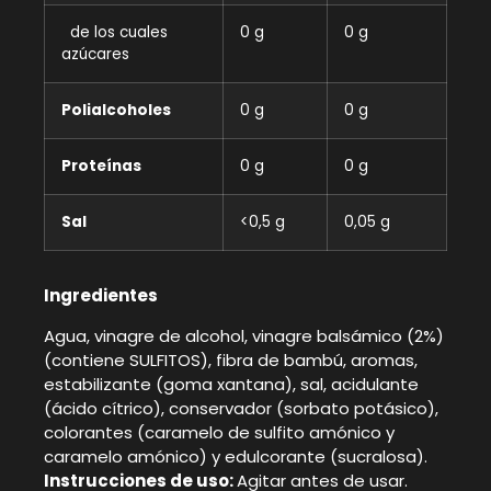
de los cuales
0 g
0 g
azúcares
Polialcoholes
0 g
0 g
Proteínas
0 g
0 g
Sal
<0,5 g
0,05 g
Ingredientes
Agua, vinagre de alcohol, vinagre balsámico (2%)
(contiene SULFITOS), fibra de bambú, aromas,
estabilizante (goma xantana), sal, acidulante
(ácido cítrico), conservador (sorbato potásico),
colorantes (caramelo de sulfito amónico y
caramelo amónico) y edulcorante (sucralosa).
Instrucciones de uso:
Agitar antes de usar.