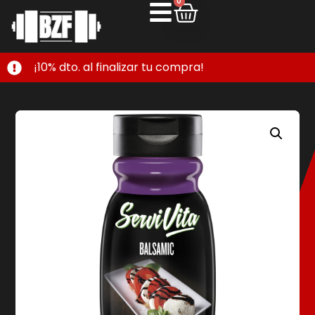
0
¡10% dto. al finalizar tu compra!