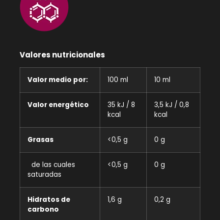
Valores nutricionales
Valor medio por:
100 ml
10 ml
Valor energético
35 kJ / 8
3,5 kJ / 0,8
kcal
kcal
Grasas
<0,5 g
0 g
de las cuales
<0,5 g
0 g
saturadas
Hidratos de
1,6 g
0,2 g
carbono