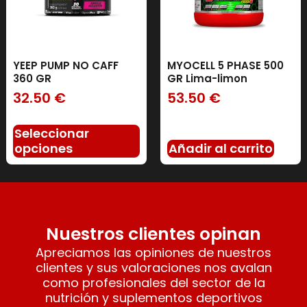
YEEP PUMP NO CAFF
MYOCELL 5 PHASE 500
360 GR
GR Lima-limon
32.50
€
53.50
€
Seleccionar
opciones
Añadir al carrito
Nuestros clientes opinan
Apreciamos las opiniones de nuestros
clientes y sus valoraciones nos avalan
como profesionales del sector de la
nutrición y suplementos deportivos