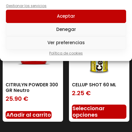
Gestionar los servicios
Aceptar
Denegar
Ver preferencias
Política de cookies
CITRULYN POWDER 300
CELLUP SHOT 60 ML
GR Neutro
2.25
€
25.90
€
Seleccionar
Añadir al carrito
opciones