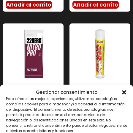
Añadir al carrito
Añadir al carrito
NITRO PRO BEETROOT
ATP ENERGY LIQUID 25
Gestionar consentimiento
– 400mg de nitratos
ML
Para ofrecer las mejores experiencias, utilizamos tecnologías
naturales
3.20
€
como las cookies para almacenar y/o acceder a la información
2.85
€
-
55.00
€
del dispositivo. El consentimiento de estas tecnologías nos
permitirá procesar datos como el comportamiento de
navegación o las identificaciones únicas en este sitio. No
Seleccionar
Seleccionar
consentir o retirar el consentimiento, puede afectar negativamente
a ciertas características y funciones.
opciones
opciones