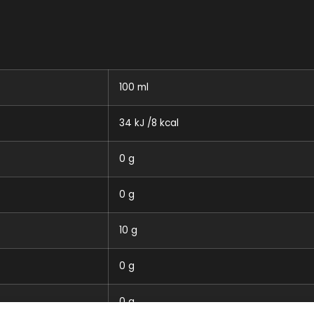
100 ml
34 kJ /8 kcal
0 g
0 g
10 g
0 g
0 g