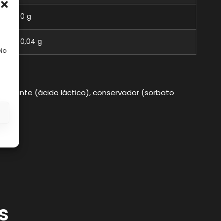
0 g
0,04 g
 No
cidulante (ácido láctico), conservador (sorbato
s
s