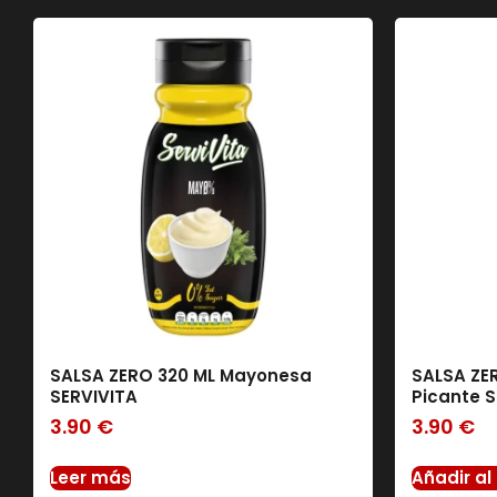
SALSA ZERO 320 ML Mayonesa
SALSA ZE
SERVIVITA
Picante 
3.90
€
3.90
€
Leer más
Añadir al 