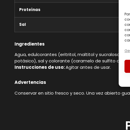
Proteínas
Par
coo
Sal
co
com
con
car
Ingredientes
Ges
Agua, edulcorantes (eritritol, maltitol y sucralosa)
potásico), sal y colorante (caramelo de sulfito amóni
Instrucciones de uso:
Agitar antes de usar.
Advertencias
Conservar en sitio fresco y seco. Una vez abierto gua