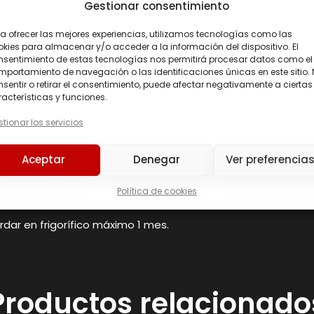
Gestionar consentimiento
0 g
a ofrecer las mejores experiencias, utilizamos tecnologías como las
kies para almacenar y/o acceder a la información del dispositivo. El
0,4 g
nsentimiento de estas tecnologías nos permitirá procesar datos como el
portamiento de navegación o las identificaciones únicas en este sitio.
sentir o retirar el consentimiento, puede afectar negativamente a ciertas
acterísticas y funciones.
tionar los servicios
, estabilizante (goma xantana), aromas (contiene CENTENO), a
co).
Aceptar
Denegar
Ver preferencia
Política de cookies
rdar en frigorífico máximo 1 mes.
Productos relacionado