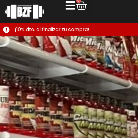
0
¡10% dto. al finalizar tu compra!