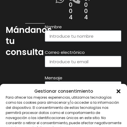
0
0
0
0
4
4
Nombre
Mándanos
tu
consulta
Correo electrónico
Mensaje
Gestionar consentimiento
Para ofrecer las mejores experiencias, utilizamos tecnologías
como las cookies para almacenar y/o acceder a la información
del dispositivo. El consentimiento de estas tecnologías nos
permitirá procesar datos como el comportamiento de
navegación o las identificaciones únicas en este sitio. No
He leído y acepto el
Aviso Legal
y
consentir o retirar el consentimiento, puede afectar negativamente
la
Política de Privacidad.