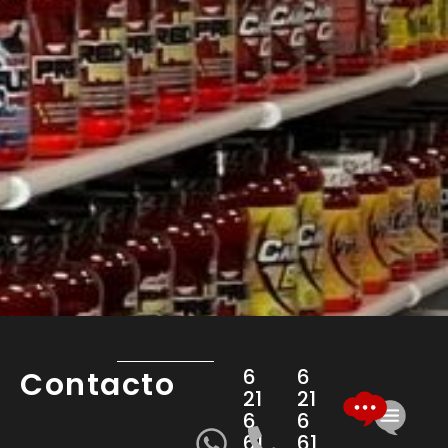
6
6
Contacto
21
21
6
6
61
61