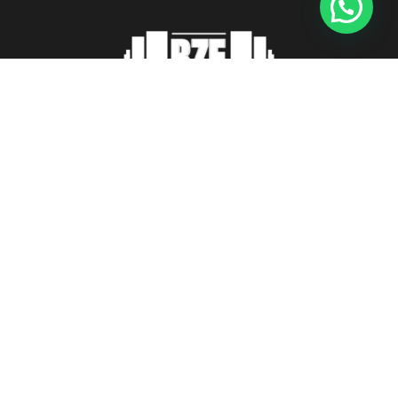
Ronda de San Francisco, 21, 14900, Lucena,
Córdoba
info@fitnesscordoba-bzf.es
( +34 ) 621 66 10 04
Legal
Aviso Legal
Condiciones de venta