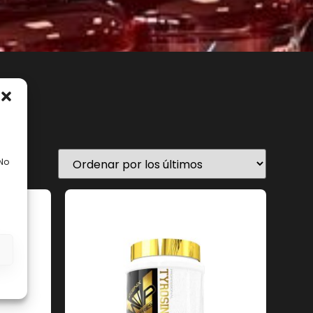
 No
En stock
s
Filtro