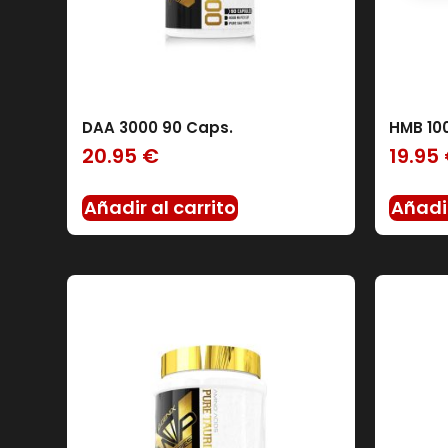
DAA 3000 90 Caps.
HMB 10
20.95
€
19.95
Añadir al carrito
Añadir