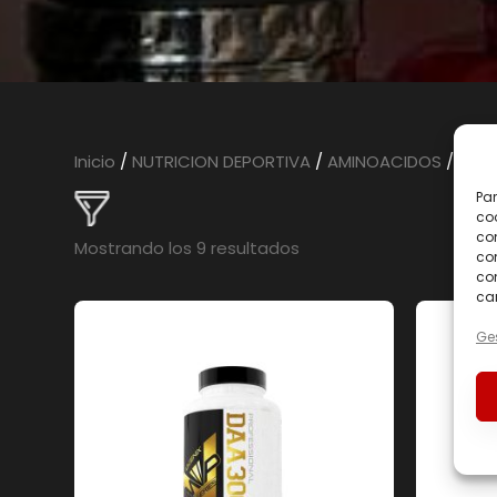
Inicio
/
NUTRICION DEPORTIVA
/
AMINOACIDOS
/ AMI
Par
coo
co
Mostrando los 9 resultados
com
con
car
Ges
En oferta
(0)