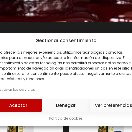
Gestionar consentimiento
NOACIDOS AISLADOS
a ofrecer las mejores experiencias, utilizamos tecnologías como las
kies para almacenar y/o acceder a la información del dispositivo. El
nsentimiento de estas tecnologías nos permitirá procesar datos como el
portamiento de navegación o las identificaciones únicas en este sitio.
Precio
sentir o retirar el consentimiento, puede afectar negativamente a ciertas
acterísticas y funciones.
Precio:
11 €
—
26 €
tionar los servicios
226ERS
(0)
Aceptar
Denegar
Ver preferencia
AMIX
(158)
BAVARIAN ELITE
(0)
Política de cookies
BIG
(0)