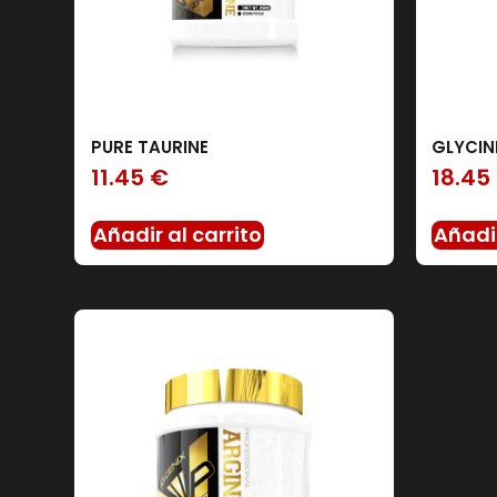
PURE TAURINE
GLYCIN
11.45
€
18.45
Añadir al carrito
Añadir