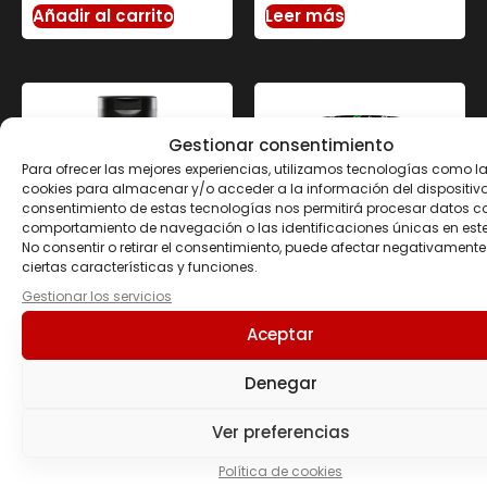
Añadir al carrito
Leer más
Gestionar consentimiento
Para ofrecer las mejores experiencias, utilizamos tecnologías como l
cookies para almacenar y/o acceder a la información del dispositivo.
consentimiento de estas tecnologías nos permitirá procesar datos c
comportamiento de navegación o las identificaciones únicas en este 
No consentir o retirar el consentimiento, puede afectar negativamente
ciertas características y funciones.
Gestionar los servicios
SALSA ZERO 320 ML
PROTEIN MÜSLI 500 GR
Aceptar
Barbacoa SERVIVITA
22.70
€
3.90
€
Denegar
Leer más
Seleccionar opciones
Ver preferencias
Política de cookies