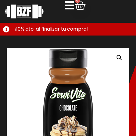
0
¡10% dto. al finalizar tu compra!