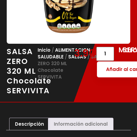
Marc
SER
SALSA
3.90
€
Inicio
/
ALIMENTACION
SALUDABLE
/
SALSAS
/ SALSA
ZERO
ZERO 320 ML
320 ML
Añadir al car
Chocolate
SERVIVITA
Chocolate
SERVIVITA
Descripción
Información adicional