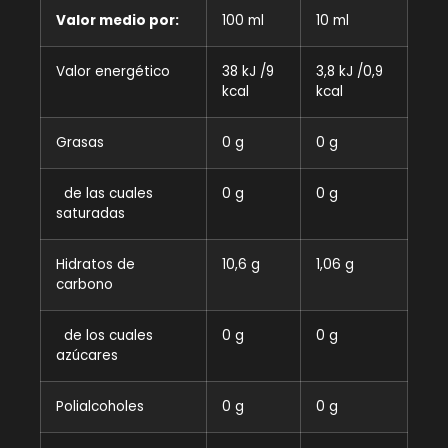
Valor medio por:
100 ml
10 ml
Valor energético
38 kJ /9
3,8 kJ /0,9
kcal
kcal
Grasas
0 g
0 g
de las cuales
0 g
0 g
saturadas
Hidratos de
10,6 g
1,06 g
carbono
de los cuales
0 g
0 g
azúcares
Polialcoholes
0 g
0 g