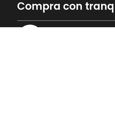
Compra con tranq
Asesoramiento
Nuestros profesionales te asesoran
para que adquieras el producto que
mejor se adapte a tus objetivos.