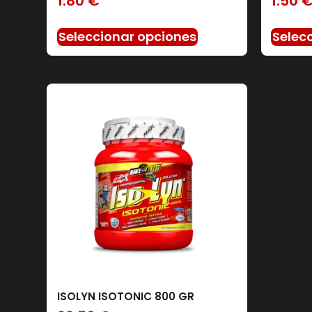
1.80
€
1.50
Seleccionar opciones
Selec
ISOLYN ISOTONIC 800 GR