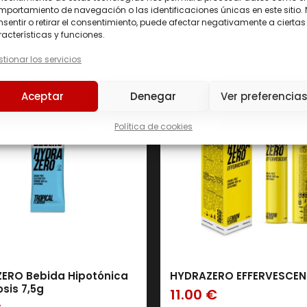
portamiento de navegación o las identificaciones únicas en este sitio.
sentir o retirar el consentimiento, puede afectar negativamente a ciertas
acterísticas y funciones.
Precio
tionar los servicios
Precio:
1 €
—
23 €
Aceptar
Denegar
Ver preferencia
226ERS
(0)
Política de cookies
AMIX
(158)
BAVARIAN ELITE
(0)
BIG
(0)
IO GENIX
(0)
SERVIVITA
(30)
ERO Bebida Hipotónica
HYDRAZERO EFFERVESCEN
sis 7,5g
11.00
€