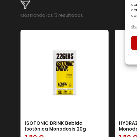
com
con
Mostrando los 5 resultados
car
Ges
En oferta
(0)
ISOTONIC DRINK Bebida
HYDRAZ
Isotónica Monodosis 20g
Monodo