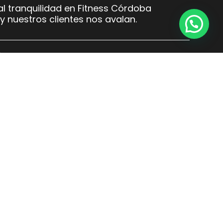
l tranquilidad en Fitness Córdoba
y nuestros clientes nos avalan.
o seguro
 distintas formas de pago
an con todas las medidas de
necesarias para proteger tu