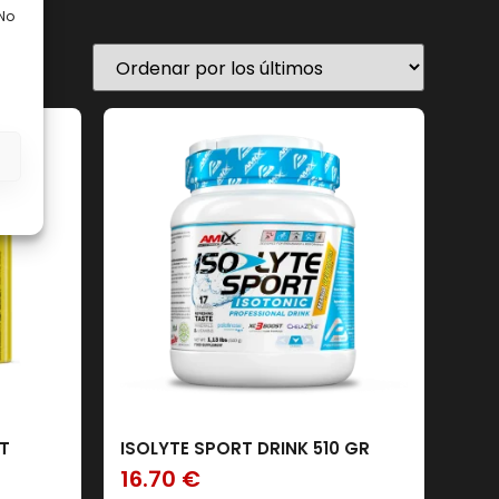
 No
En stock
s
Filtro
T
ISOLYTE SPORT DRINK 510 GR
16.70
€