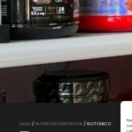
Par
Inicio
/
NUTRICION DEPORTIVA
/ ISOTONICO
coo
co