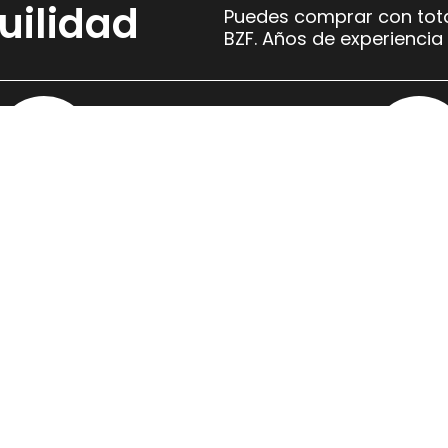
uilidad
Puedes comprar con tota
BZF. Años de experiencia 
Envío gratis
Pag
Ofrecemos envío gratuito en compras
Ofrecemos
superiores a 30€ para que puedas
que cuent
disponer de tus suplementos con
seguridad 
facilidad.
compra.