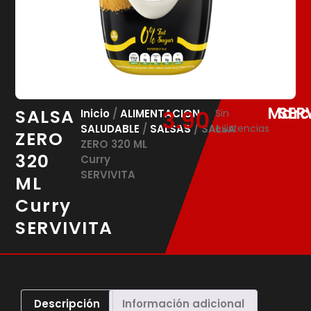
Marc
SER
SALSA
3.90
€
Inicio
/
ALIMENTACION
Sin
SALUDABLE
/
SALSAS
/ SALSA
existencias
ZERO
ZERO 320 ML
320
Curry
SERVIVITA
ML
Curry
SERVIVITA
Descripción
Información adicional