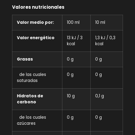
Valores nutricionales
Valor medio por:
100 ml
10 ml
Valor energético
13 kJ / 3
1,3 kJ / 0,3
kcal
kcal
Grasas
0 g
0 g
de las cuales
0 g
0 g
saturadas
Hidratos de
10 g
0,1 g
carbono
de los cuales
0 g
0 g
azúcares