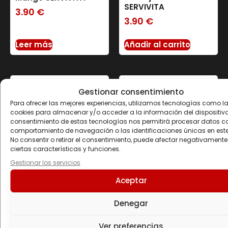
SERVIVITA
3.90
€
3.90
€
Leer más
Añadir al carrito
Gestionar consentimiento
Para ofrecer las mejores experiencias, utilizamos tecnologías como l
cookies para almacenar y/o acceder a la información del dispositivo.
consentimiento de estas tecnologías nos permitirá procesar datos c
comportamiento de navegación o las identificaciones únicas en este 
No consentir o retirar el consentimiento, puede afectar negativamente
ciertas características y funciones.
Gestionar los servicios
Aceptar
PROTEIN MÜSLI 500 GR
SALSA ZERO 320
MLTomate&Albahaca
22.70
€
Denegar
SERVIVITA
3.90
€
Ver preferencias