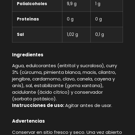
Polialcoholes
9,9 g
1 g
Proteínas
0 g
0 g
Sal
1,02 g
0,1 g
Ingredientes
Agua, edulcorantes (eritritol y sucralosa), curry
3% (cúrcuma, pimienta blanca, macis, cilantro,
jengibre, cardamomo, clavo, canela, cayena y
anís), sal, estabilizante (goma xantana),
acidulante (ácido cítrico) y conservador
(sorbato potásico).
Instrucciones de uso:
Agitar antes de usar.
Advertencias
Conservar en sitio fresco y seco. Una vez abierto