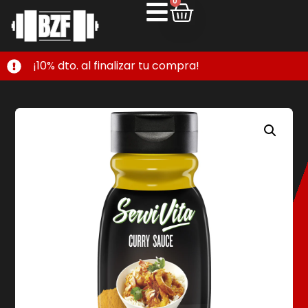
0
¡10% dto. al finalizar tu compra!