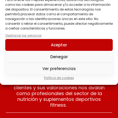
como las cookies para almacenar y/o acceder a la información
del dispositivo. El consentimiento de estas tecnologías nos
NEO BAR PROTEIN
BY-ENERGY BARS 50 GR
permitirá procesar datos como el comportamiento de
Barrita Proteica
2.40
€
navegación o las identificaciones únicas en este sitio. No
2.90
€
consentir o retirar el consentimiento, puede afectar negativamente
a ciertas características y funciones.
Seleccionar
Seleccionar
Gestionar los servicios
opciones
opciones
Aceptar
Denegar
Ver preferencias
Nuestros clientes opinan
Política de cookies
Apreciamos las opiniones de nuestros
clientes y sus valoraciones nos avalan
como profesionales del sector de la
nutrición y suplementos deportivos
fitness.