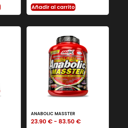
s
Añadir al carrito
ANABOLIC MASSTER
23.90
€
-
83.50
€