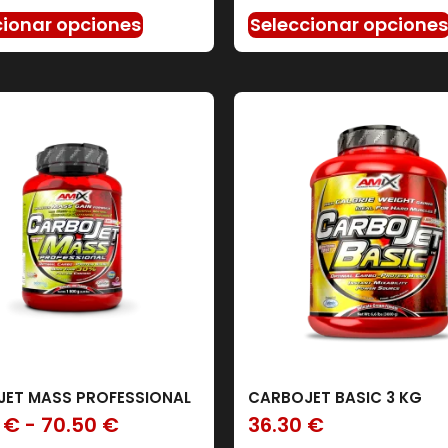
cionar opciones
Seleccionar opcione
ET MASS PROFESSIONAL
CARBOJET BASIC 3 KG
0
€
-
70.50
€
36.30
€