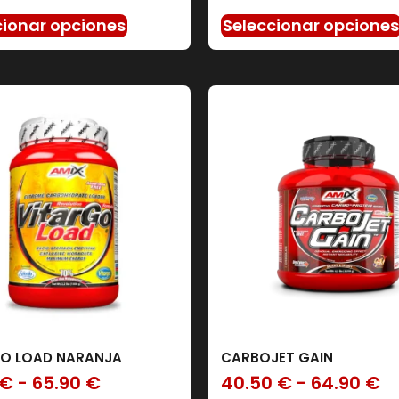
cionar opciones
Seleccionar opcione
O LOAD NARANJA
CARBOJET GAIN
€
-
65.90
€
40.50
€
-
64.90
€