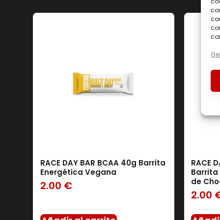
coo
co
com
con
car
En oferta
(0)
Ges
Filtro
RACE DAY BAR BCAA 40g Barrita
RACE D
Energética Vegana
Barrita
de Cho
2.00
€
2.00