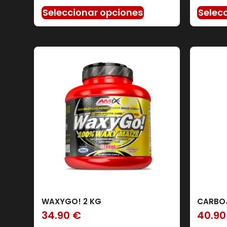
Seleccionar opciones
Selec
WAXYGO! 2 KG
CARBOJ
34.90
€
40.9