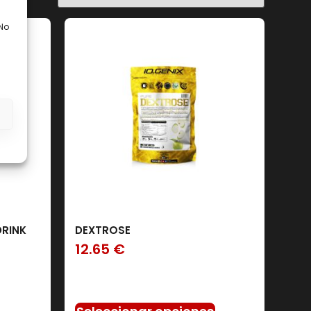
 No
ategorías del producto
LENTA ABSORCION
(3)
s
RAPIDA ABSORCION
(9)
DRINK
DEXTROSE
12.65
€