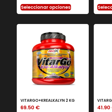
Seleccionar opciones
Selec
VITARGO+KREALKALYN 2 KG
VITARG
69.50
€
41.90