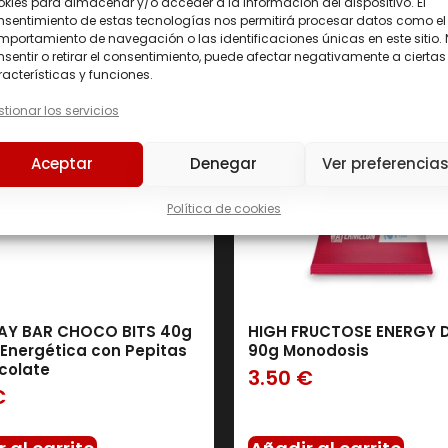
Precio
kies para almacenar y/o acceder a la información del dispositivo. El
nsentimiento de estas tecnologías nos permitirá procesar datos como el
portamiento de navegación o las identificaciones únicas en este sitio.
Precio:
2 €
—
84 €
sentir o retirar el consentimiento, puede afectar negativamente a ciertas
acterísticas y funciones.
226ERS
(0)
C
tionar los servicios
AMIX
(158)
BAVARIAN ELITE
(0)
Aceptar
Denegar
Ver preferencia
BIG
(0)
Política de cookies
IO GENIX
(0)
SERVIVITA
(30)
AY BAR CHOCO BITS 40g
HIGH FRUCTOSE ENERGY 
 Energética con Pepitas
90g Monodosis
colate
3.50
€
€