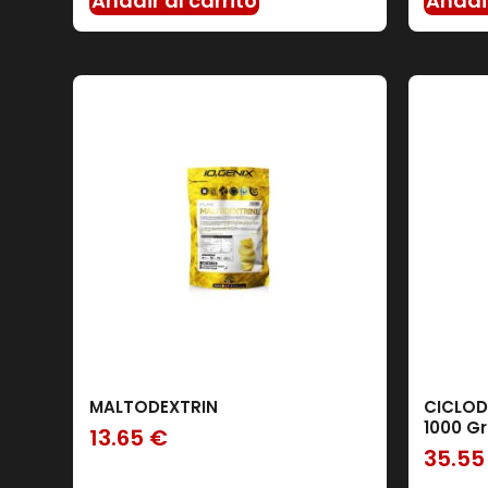
Añadir al carrito
Añadir
MALTODEXTRIN
CICLOD
1000 Gr
13.65
€
35.5