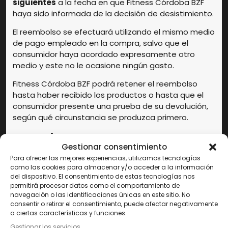
siguientes
a la fecha en que Fitness Córdoba BZF
haya sido informada de la decisión de desistimiento.
El reembolso se efectuará utilizando el mismo medio
de pago empleado en la compra, salvo que el
consumidor haya acordado expresamente otro
medio y este no le ocasione ningún gasto.
Fitness Córdoba BZF podrá retener el reembolso
hasta haber recibido los productos o hasta que el
consumidor presente una prueba de su devolución,
según qué circunstancia se produzca primero.
Excepciones al derecho de
Gestionar consentimiento
desistimiento
Para ofrecer las mejores experiencias, utilizamos tecnologías
como las cookies para almacenar y/o acceder a la información
El derecho de desistimiento no será aplicable en los
del dispositivo. El consentimiento de estas tecnologías nos
supuestos previstos legalmente, entre otros:
permitirá procesar datos como el comportamiento de
navegación o las identificaciones únicas en este sitio. No
Productos confeccionados conforme a las
consentir o retirar el consentimiento, puede afectar negativamente
especificaciones del consumidor o claramente
a ciertas características y funciones.
personalizados.
Gestionar los servicios