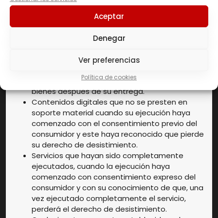
Productos que puedan deteriorarse o caducar
Aceptar
con rapidez.
Productos precintados que no sean aptos para
ser devueltos por razones de protección de la
Denegar
salud o higiene y que hayan sido
desprecintados después de la entrega.
Ver preferencias
Productos que, por su naturaleza, se hayan
Política de cookies
mezclado de forma inseparable con otros
bienes después de su entrega.
Contenidos digitales que no se presten en
soporte material cuando su ejecución haya
comenzado con el consentimiento previo del
consumidor y este haya reconocido que pierde
su derecho de desistimiento.
Servicios que hayan sido completamente
ejecutados, cuando la ejecución haya
comenzado con consentimiento expreso del
consumidor y con su conocimiento de que, una
vez ejecutado completamente el servicio,
perderá el derecho de desistimiento.