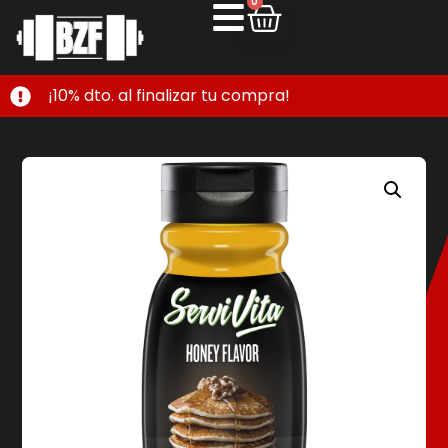
0
¡10% dto. al finalizar tu compra!