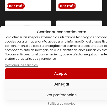
Leer más
Leer más
Gestionar consentimiento
Para ofrecer las mejores experiencias, utilizamos tecnologías como l
cookies para almacenar y/o acceder a la información del dispositivo.
consentimiento de estas tecnologías nos permitirá procesar datos c
comportamiento de navegación o las identificaciones únicas en este 
No consentir o retirar el consentimiento, puede afectar negativamente
ciertas características y funciones.
Gestionar los servicios
SWEET POTATO
BY-ENERGY BARS 50
Aceptar
CLEAN CARBS 1 KG
GR
24.50
€
2.40
€
Denegar
Seleccionar opciones
Seleccionar opciones
Ver preferencias
Política de cookies