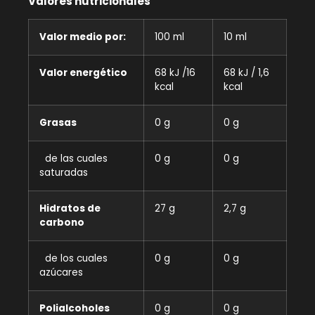
Valores nutricionales
Valor medio por:
100 ml
10 ml
Valor energético
68 kJ /16
68 kJ / 1,6
kcal
kcal
Grasas
0 g
0 g
de las cuales
0 g
0 g
saturadas
Hidratos de
27 g
2,7 g
carbono
de los cuales
0 g
0 g
azúcares
Polialcoholes
0 g
0 g