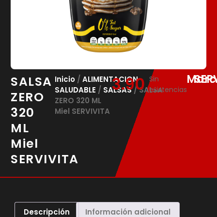
Marc
SER
SALSA
3.90
€
Inicio
/
ALIMENTACION
Sin
SALUDABLE
/
SALSAS
/ SALSA
existencias
ZERO
ZERO 320 ML
320
Miel SERVIVITA
ML
Miel
SERVIVITA
Descripción
Información adicional