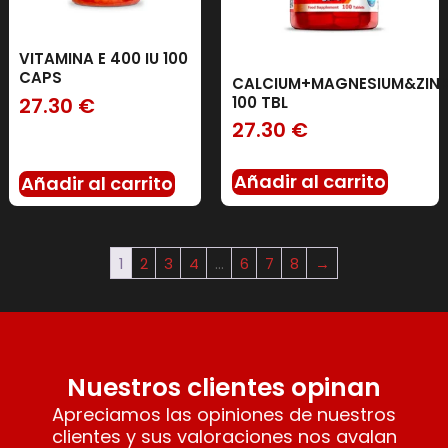
VITAMINA E 400 IU 100
CAPS
CALCIUM+MAGNESIUM&ZIN
27.30
€
100 TBL
27.30
€
Añadir al carrito
Añadir al carrito
1
2
3
4
…
6
7
8
→
Nuestros clientes opinan
Apreciamos las opiniones de nuestros
clientes y sus valoraciones nos avalan