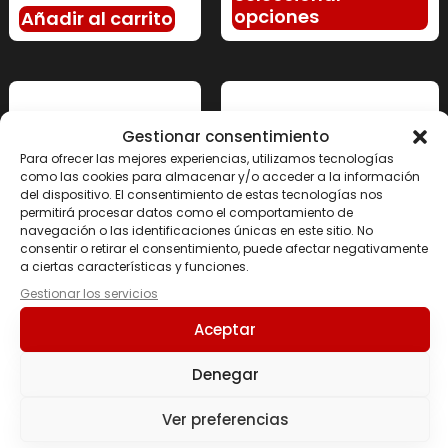
opciones
Añadir al carrito
Gestionar consentimiento
Para ofrecer las mejores experiencias, utilizamos tecnologías
como las cookies para almacenar y/o acceder a la información
del dispositivo. El consentimiento de estas tecnologías nos
permitirá procesar datos como el comportamiento de
navegación o las identificaciones únicas en este sitio. No
consentir o retirar el consentimiento, puede afectar negativamente
a ciertas características y funciones.
Gestionar los servicios
Creatina
Monohidrato
Ultra Pure Whey – Black
Aceptar
Creapure 300gr –
Line
Black Line
33.50
€
-
104.90
€
Denegar
36.90
€
Seleccionar
Ver preferencias
opciones
Añadir al carrito