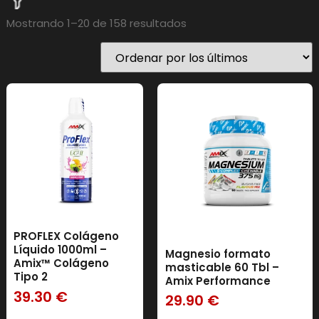
Mostrando 1–20 de 158 resultados
Precio
Precio:
1 €
—
437 €
En stock
En oferta
(0)
226ERS
(0)
AMIX
(158)
BAVARIAN ELITE
(0)
PROFLEX Colágeno
BIG
(0)
Líquido 1000ml –
Magnesio formato
Amix™ Colágeno
masticable 60 Tbl –
IO GENIX
(0)
Tipo 2
Amix Performance
SERVIVITA
(30)
39.30
€
29.90
€