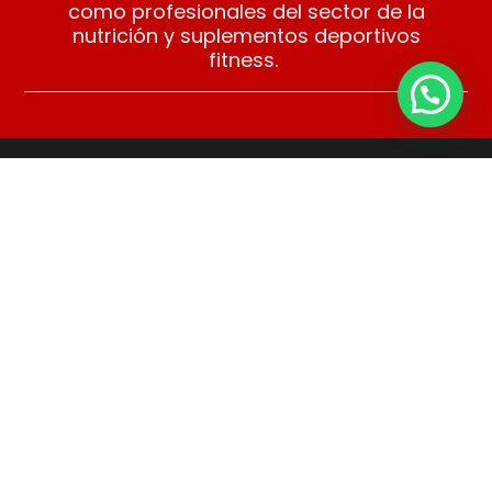
como profesionales del sector de la
nutrición y suplementos deportivos
fitness.
Compra con tranquilidad
Puedes comprar con total tranquilidad en
Fitness Córdoba BZF. Años de experiencia
y nuestros clientes nos avalan.
Asesoramiento
Nuestros profesionales te asesoran para que