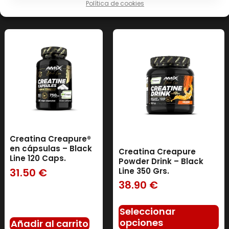
Política de cookies
Creatina Creapure®
en cápsulas – Black
Creatina Creapure
Line 120 Caps.
Powder Drink – Black
31.50
€
Line 350 Grs.
38.90
€
Seleccionar
opciones
Añadir al carrito