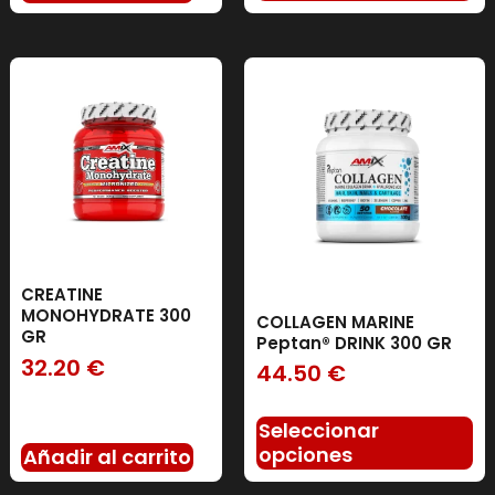
CREATINE
MONOHYDRATE 300
COLLAGEN MARINE
GR
Peptan® DRINK 300 GR
32.20
€
44.50
€
Seleccionar
opciones
Añadir al carrito