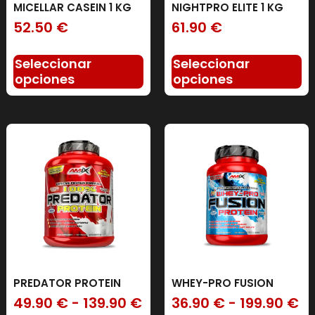
MICELLAR CASEIN 1 KG
NIGHTPRO ELITE 1 KG
52.50
€
61.90
€
Seleccionar
Seleccionar
opciones
opciones
PREDATOR PROTEIN
WHEY-PRO FUSION
49.90
€
-
139.90
€
36.90
€
-
199.90
€