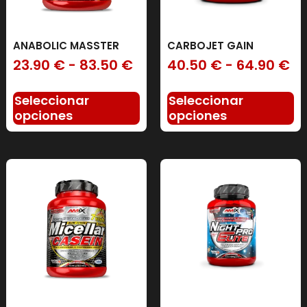
ANABOLIC MASSTER
CARBOJET GAIN
23.90
€
-
83.50
€
40.50
€
-
64.90
€
Seleccionar
Seleccionar
opciones
opciones