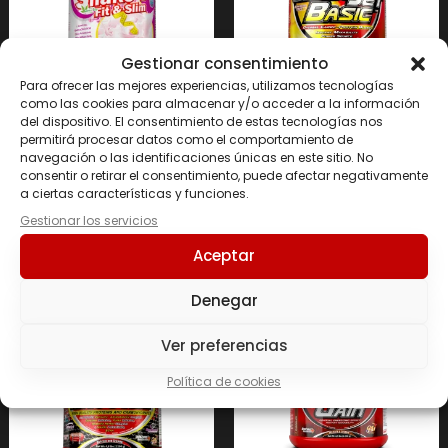
Gestionar consentimiento
Para ofrecer las mejores experiencias, utilizamos tecnologías
como las cookies para almacenar y/o acceder a la información
SHAKE 4 FIT & SLIM 1 KG
CARBOJET BASIC 3 KG
del dispositivo. El consentimiento de estas tecnologías nos
permitirá procesar datos como el comportamiento de
41.70
€
36.30
€
navegación o las identificaciones únicas en este sitio. No
consentir o retirar el consentimiento, puede afectar negativamente
a ciertas características y funciones.
Seleccionar
Seleccionar
Gestionar los servicios
opciones
opciones
Aceptar
Denegar
Ver preferencias
Política de cookies