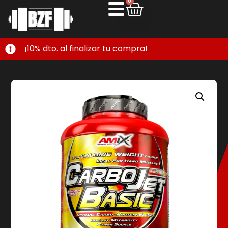
0
¡10% dto. al finalizar tu compra!