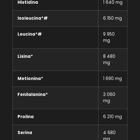
Histidina
1 640 mg
Isoleucina*#
6 150 mg
Leucina*#
9 950
mg
Lisina*
8 480
mg
Metionina*
1 690 mg
Fenilalanina*
3 060
mg
Prolina
6 210 mg
Serina
4 680
mg