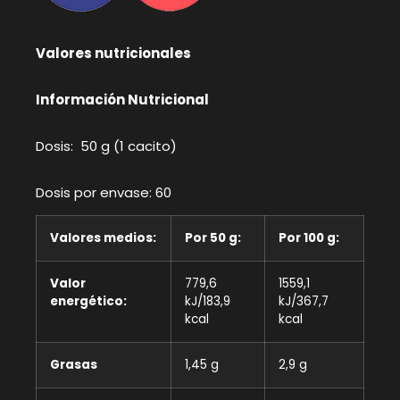
Valores nutricionales
Información Nutricional
Dosis: 50 g (1 cacito)
Dosis por envase: 60
Valores medios:
Por 50 g:
Por 100 g:
Valor
779,6
1559,1
energético:
kJ/183,9
kJ/367,7
kcal
kcal
Grasas
1,45 g
2,9 g