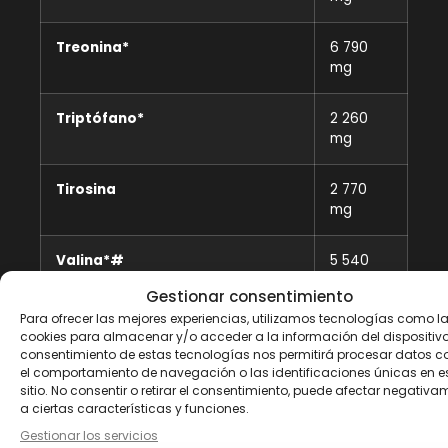
Treonina*
6 790
mg
Triptófano*
2 260
mg
Tirosina
2 770
mg
Valina*#
5 540
mg
Gestionar consentimiento
Para ofrecer las mejores experiencias, utilizamos tecnologías como l
cookies para almacenar y/o acceder a la información del dispositivo.
* Aminoácidos esenciales
consentimiento de estas tecnologías nos permitirá procesar datos 
el comportamiento de navegación o las identificaciones únicas en e
sitio. No consentir o retirar el consentimiento, puede afectar negativa
# BCAA
a ciertas características y funciones.
Gestionar los servicios