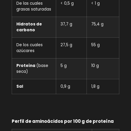
De las cuales
< 0,5 g
< 1 g
grasas saturadas
Hidratos de
37,7 g
75,4 g
carbono
De los cuales
27,5 g
55 g
azúcares
Proteína
(base
5 g
10 g
seca)
Sal
0,9 g
1,8 g
Perfil de aminoácidos por 100 g de proteína