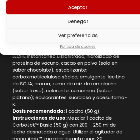
**Valores de glutamina basados en el contenido
Aceptar
de ácido glutámico.
Denegar
Ingredientes
Ver preferencias
Suero de LECHE desgrasado, maltodextrina,
fructosa cristalina pura (derivada del maíz),
Política de cookies
dextrosa, concentrado de proteína de suero de
LECHE instantáneo ultrafiltrado, hidrolizado de
proteína de vacuno, cacao en polvo (solo en
sabor chocolate), estabilizante:
carboximetilcelulosa sódica; emulgente: lecitina
de SOJA; aroma, zumo de raíz de remolacha
(sabor fresa), colorante: curcumina (sabor
plátano); edulcorantes: sucralosa y acesulfamo-
K.
Dosis recomendada:
1 cacito (50 g).
Instrucciones de uso:
Mezclar 1 cacito de
CarboJet™ Basic (50 g) con 200 – 250 ml de
leche desnatada o agua. Utilizar el agitador de
mano Amix™, mezclar durante unos 30