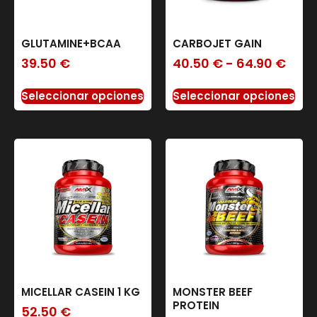
GLUTAMINE+BCAA
CARBOJET GAIN
39.50
€
40.50
€
-
64.90
€
Seleccionar opciones
Seleccionar opciones
MICELLAR CASEIN 1 KG
MONSTER BEEF
PROTEIN
52.50
€