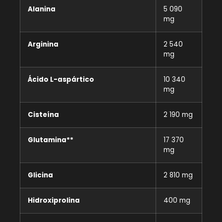
Alanina
5 090
mg
Arginina
2 540
mg
Ácido L-aspártico
10 340
mg
Cisteína
2 190 mg
Glutamina**
17 370
mg
Glicina
2 810 mg
Hidroxiprolina
400 mg