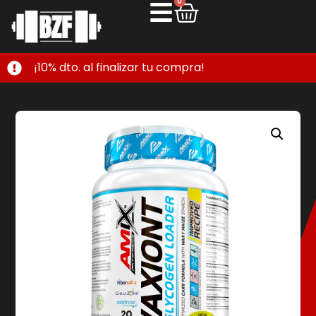
0
¡10% dto. al finalizar tu compra!