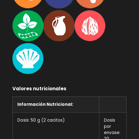
Valores nutricionales
Información Nutricional:
Dosis: 50 g (2 cacitos)
Dosis
por
envase:
20