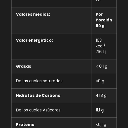
Valores medios:
Por
Porción
50 g
Valor energético:
168
kcal/
716 kj
Grasas
˂ 0,1 g
De las cuales saturadas
˂0 g
Hidratos de Carbono
4
1,8
g
De los cuales Azúcares
1
1,1
g
Proteína
˂0,
1
g