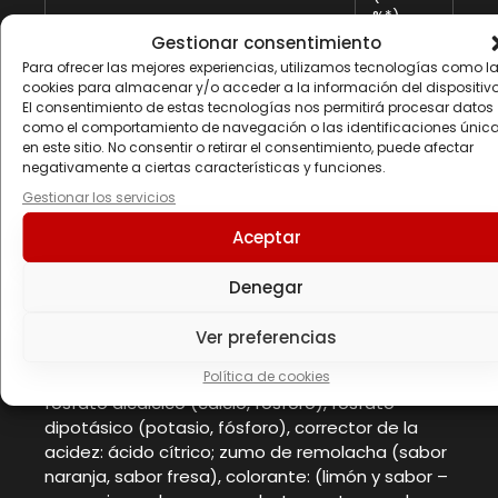
%*)
Gestionar consentimiento
Para ofrecer las mejores experiencias, utilizamos tecnologías como l
cookies para almacenar y/o acceder a la información del dispositivo
*VRN – valores de referencia de nutrientes
El consentimiento de estas tecnologías nos permitirá procesar datos
como el comportamiento de navegación o las identificaciones únic
en este sitio. No consentir o retirar el consentimiento, puede afectar
negativamente a ciertas características y funciones.
Gestionar los servicios
Ingredientes
Almidón de maíz con un alto peso molecular
Aceptar
(contiene dióxido de azufre (SO2) 17 mg/1 kg),
fructosa (derivado del maíz), maltodextrina
Denegar
(polímeros de glucosa), dextrosa, isomaltulosa
(Palatinose®) 5 %, maltodextrina resistente a la
Ver preferencias
digestión (Fibersol®-2) 4 %, citrato trisódico
Política de cookies
(sodio), citrato de magnesio (magnesio),
fosfato dicálcico (calcio, fósforo), fosfato
dipotásico (potasio, fósforo), corrector de la
acidez: ácido cítrico; zumo de remolacha (sabor
naranja, sabor fresa), colorante: (limón y sabor –