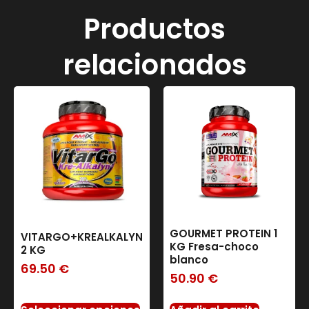
Productos
relacionados
GOURMET PROTEIN 1
VITARGO+KREALKALYN
KG Fresa-choco
2 KG
blanco
69.50
€
50.90
€