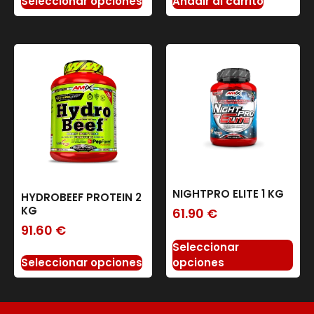
Seleccionar opciones
Añadir al carrito
NIGHTPRO ELITE 1 KG
HYDROBEEF PROTEIN 2
KG
61.90
€
91.60
€
Seleccionar
Seleccionar opciones
opciones