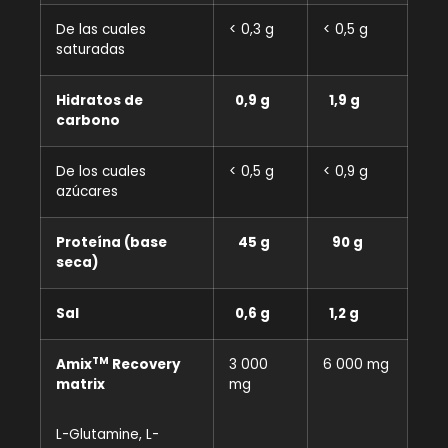
De las cuales
< 0,3 g
< 0,5 g
saturadas
Hidratos de
0,9 g
1,9 g
carbono
De los cuales
< 0,5 g
< 0,9 g
azúcares
Proteína (base
45 g
90 g
seca)
Sal
0,6 g
1,2 g
TM
Amix
Recovery
3 000
6 000 mg
matrix
mg
L-Glutamine, L-