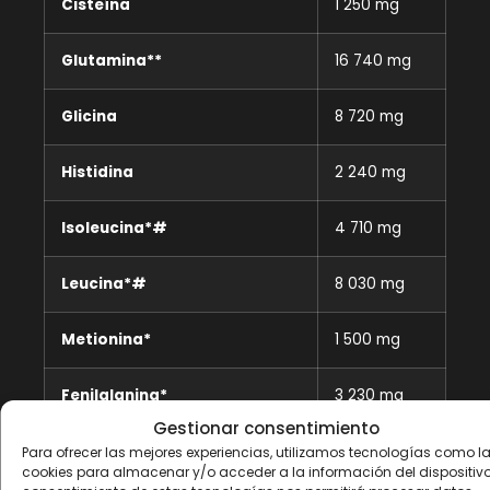
Cisteína
1 250 mg
Glutamina**
16 740 mg
Glicina
8 720 mg
Histidina
2 240 mg
Isoleucina*#
4 710 mg
Leucina*#
8 030 mg
Metionina*
1 500 mg
Fenilalanina*
3 230 mg
Gestionar consentimiento
Prolina
10 050 mg
Para ofrecer las mejores experiencias, utilizamos tecnologías como l
cookies para almacenar y/o acceder a la información del dispositivo.