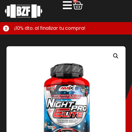
0
¡10% dto. al finalizar tu compra!