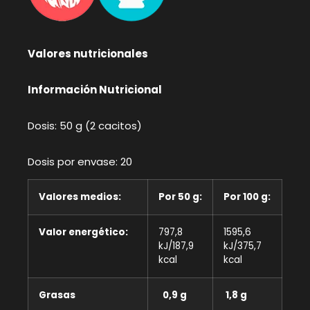
Valores nutricionales
Información Nutricional
Dosis: 50 g (2 cacitos)
Dosis por envase: 20
Valores medios:
Por 50 g:
Por 100 g:
Valor energético:
797,8
1595,6
kJ/187,9
kJ/375,7
kcal
kcal
Grasas
0,9 g
1,8 g