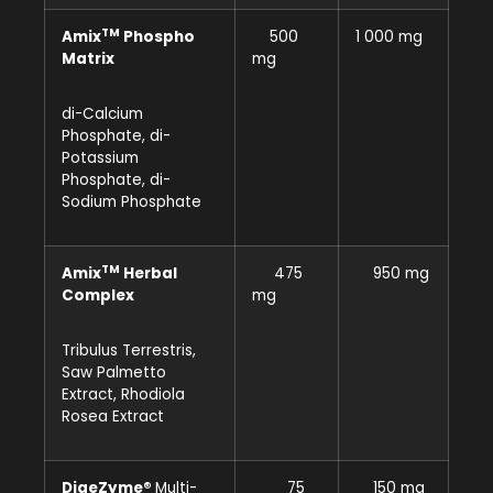
TM
Amix
Phospho
500
1 000 mg
Matrix
mg
di-Calcium
Phosphate, di-
Potassium
Phosphate, di-
Sodium Phosphate
TM
Amix
Herbal
475
950 mg
Complex
mg
Tribulus Terrestris,
Saw Palmetto
Extract, Rhodiola
Rosea Extract
DigeZyme®
Multi-
75
150 mg