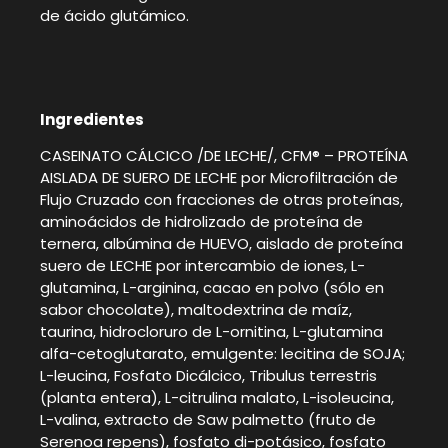
de ácido glutámico.
Ingredientes
CASEINATO CÁLCICO /DE LECHE/, CFM® – PROTEÍNA
AISLADA DE SUERO DE LECHE por Microfiltración de
Flujo Cruzado con fracciones de otras proteínas,
aminoácidos de hidrolizado de proteína de
ternera, albúmina de HUEVO, aislado de proteína
suero de LECHE por intercambio de iones, L-
glutamina, L-arginina, cacao en polvo (sólo en
sabor chocolate), maltodextrina de maíz,
taurina, hidrocloruro de L-ornitina, L-glutamina
alfa-cetoglutarato, emulgente: lecitina de SOJA;
L-leucina, Fosfato Dicálcico, Tribulus terrestris
(planta entera), L-citrulina malato, L-isoleucina,
L-valina, extracto de Saw palmetto (fruto de
Serenoa repens), fosfato di-potásico, fosfato