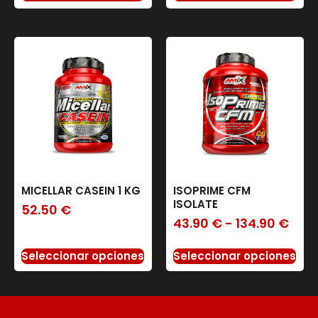
MICELLAR CASEIN 1 KG
ISOPRIME CFM
ISOLATE
52.50
€
43.90
€
-
134.90
€
Seleccionar opciones
Seleccionar opciones