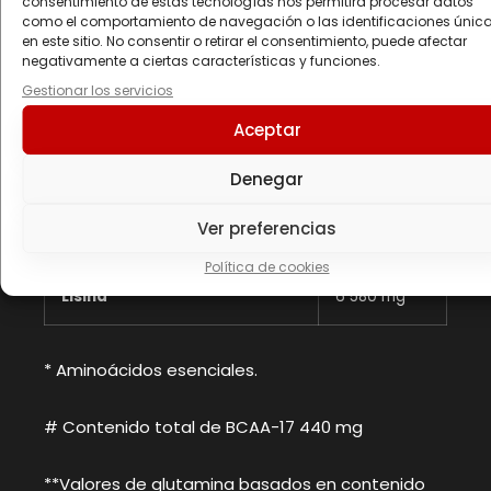
consentimiento de estas tecnologías nos permitirá procesar datos
Serina
4 230 mg
como el comportamiento de navegación o las identificaciones únic
en este sitio. No consentir o retirar el consentimiento, puede afectar
negativamente a ciertas características y funciones.
Treonina*
5 650 mg
Gestionar los servicios
Aceptar
Triptófano*
1 010 mg
Denegar
Tirosina
2 690 mg
Ver preferencias
Valina*#
4 700 mg
Política de cookies
Lisina*
6 580 mg
* Aminoácidos esenciales.
# Contenido total de BCAA-17 440 mg
**Valores de glutamina basados en contenido