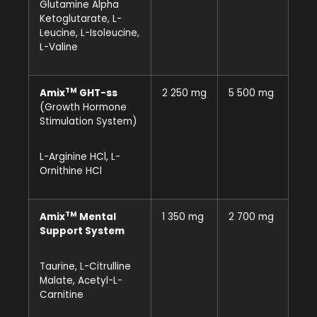
Glutamine Alpha
Ketoglutarate, L-
Leucine, L-Isoleucine,
L-Valine
TM
Amix
GHT-ss
2 250 mg
5 500 mg
(Growth Hormone
Stimulation System)
L-Arginine HCl, L-
Ornithine HCl
TM
Amix
Mental
1 350 mg
2 700 mg
Support System
Taurine, L-Citrulline
Malate, Acetyl-L-
Carnitine