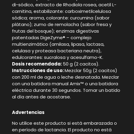
di-sódico, extracto de Rhodiola rosea, acetil L-
carnitina, estabilizante: carboximetilcelulosa
sódica; aroma, colorante: curcumina (sabor
plátano); zumo de remolacha (sabor fresa y
frutas del bosque); enzimas digestivas
patentadas DigeZyme® – complejo
multienzimático (amilasa, lipasa, lactasa,
celulasa y proteasa bacteriana neutra),
edulcorantes: sucralosa y acesulfamo-K.
Dosis recomendada:
50 g (2 cacitos).
Instrucciones de uso:
Mezclar 50g (2 cacitos)
con 200 ml de agua o leche desnatada. Mezclar
con una batidora manual Amix™ o una batidora
eléctrica durante 30 segundos. Tomar un batido
al día antes de acostarse.
Advertencias
No utilice este producto si está embarazada o
en período de lactancia. El producto no está