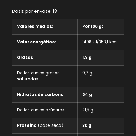
Dosis por envase: 18
Valores medios:
Por 100 g:
Valor energético:
1498 kJ/353,1 kcal
Grasas
1,9 g
De las cuales grasas
0,7 g
saturadas
Hidratos de carbono
54 g
De los cuales azúcares
21,5 g
Proteína
(base seca)
30 g