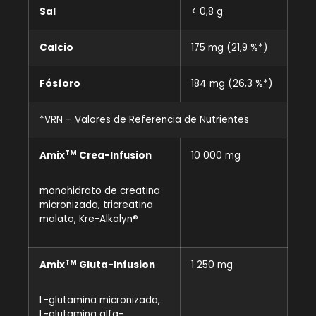
Sal
< 0,8 g
Calcio
175 mg (21,9 %*)
Fósforo
184 mg (26,3 %*)
*VRN – Valores de Referencia de Nutrientes
TM
Amix
Crea-Infusion
10 000 mg
monohidrato de creatina
micronizada, tricreatina
malato, Kre-Alkalyn®
TM
Amix
Gluta-Infusion
1 250 mg
L-glutamina micronizada,
L-glutamina alfa-