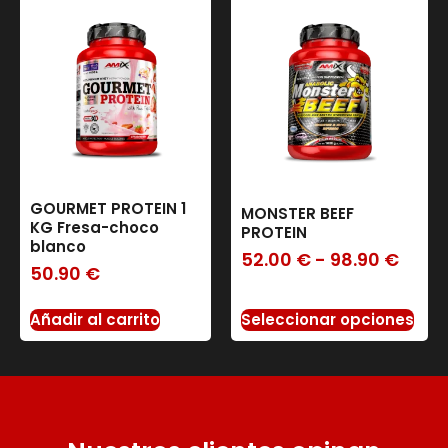
GOURMET PROTEIN 1
MONSTER BEEF
KG Fresa-choco
PROTEIN
blanco
52.00
€
-
98.90
€
50.90
€
Seleccionar opciones
Añadir al carrito