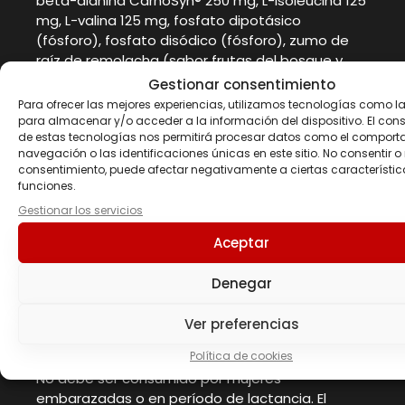
beta-alanina CarnoSyn® 250 mg, L-isoleucina 125
mg, L-valina 125 mg, fosfato dipotásico
(fósforo), fosfato disódico (fósforo), zumo de
raíz de remolacha (sabor frutas del bosque y
fresa-plátano), L-citrulina base 100 mg, enzimas
Gestionar consentimiento
digestivas pantentadas Digezyme® complejo
Para ofrecer las mejores experiencias, utilizamos tecnologías como l
multienzimático 75 mg (amilasa, lipasa, lactasa,
para almacenar y/o acceder a la información del dispositivo. El con
de estas tecnologías nos permitirá procesar datos como el comport
celulasa y proteasa neutra bacteriana),
navegación o las identificaciones únicas en este sitio. No consentir o r
edulcorantes: sucralosa y acesulfamo-K.
consentimiento, puede afectar negativamente a ciertas característic
Dosis recomendada:
100 g. (3 cacitos).
funciones.
Instrucciones de uso:
Mezclar 3 cacitos (100 g)
Gestionar los servicios
de AMIX™ CarboJet™ Mass con 300-350 ml de
agua o leche desnatada. Utilizar un mezclador y
Aceptar
batir durante unos 30 segundos. Tomar de uno a
tres batidos al día dependiendo de la necesidad
Denegar
diaria de proteínas e hidratos de carbono.
Ver preferencias
Advertencias
Política de cookies
No debe ser consumido por mujeres
embarazadas o en período de lactancia. El