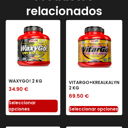
relacionados
WAXYGO! 2 KG
VITARGO+KREALKALYN
2 KG
34.90
€
69.50
€
Seleccionar
Seleccionar opciones
opciones