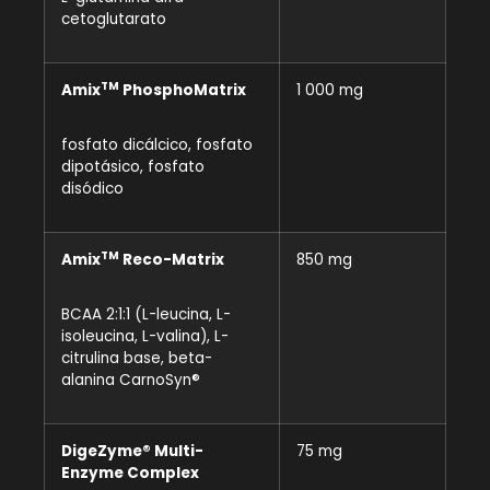
cetoglutarato
TM
Amix
PhosphoMatrix
1 000 mg
fosfato dicálcico, fosfato
dipotásico, fosfato
disódico
TM
Amix
Reco-Matrix
850 mg
BCAA 2:1:1 (L-leucina, L-
isoleucina, L-valina), L-
citrulina base, beta-
alanina CarnoSyn®
DigeZyme® Multi-
75 mg
Enzyme Complex