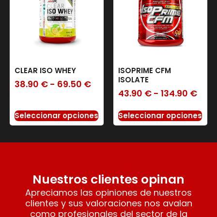
CLEAR ISO WHEY
ISOPRIME CFM
ISOLATE
38.90
€
-
69.50
€
43.90
€
-
134.90
€
Seleccionar opciones
Seleccionar opciones
Nuestros clientes opinan
Apreciamos las opiniones de nuestros
clientes y sus valoraciones nos avalan
como profesionales del sector de la