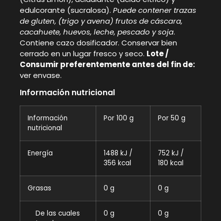
edulcorante (sucralosa).
Puede contener trazas
de gluten, (trigo y avena) frutos de cáscara,
cacahuete, huevos, leche, pescado y soja
.
Contiene cazo dosificador. Conservar bien
cerrado en un lugar fresco y seco.
Lote /
Consumir preferentemente antes del fin de:
ver envase.
Información nutricional
Información
Por 100 g
Por 50 g
nutricional
Energía
1488 kJ /
752 kJ /
356 kcal
180 kcal
Grasas
0 g
0 g
De las cuales
0 g
0 g