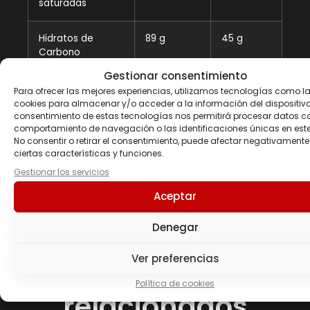
saturadas
Hidratos de
89 g
45 g
Carbono
Gestionar consentimiento
De los cuales
86 g
43 g
Para ofrecer las mejores experiencias, utilizamos tecnologías como l
azúcares
cookies para almacenar y/o acceder a la información del dispositivo.
consentimiento de estas tecnologías nos permitirá procesar datos c
comportamiento de navegación o las identificaciones únicas en este 
Proteínas
0 g
0 g
No consentir o retirar el consentimiento, puede afectar negativamente
ciertas características y funciones.
Sal
0,01 g
0,005 g
Gestionar los servicios
Aceptar
Denegar
Ver preferencias
Productos
Política de cookies
relacionados