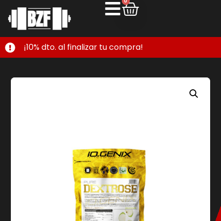
0
¡10% dto. al finalizar tu compra!