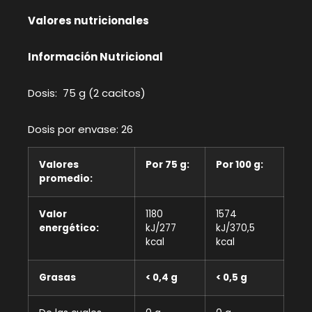
Valores nutricionales
Información Nutricional
Dosis: 75 g (2 cacitos)
Dosis por envase: 26
Valores
Por 75 g:
Por 100 g:
promedio:
Valor
1180
1574
energético:
kJ/277
kJ/370,5
kcal
kcal
Grasas
< 0,4 g
< 0,5 g