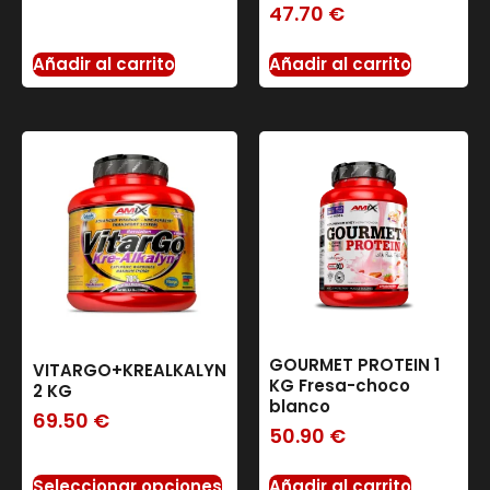
47.70
€
Añadir al carrito
Añadir al carrito
GOURMET PROTEIN 1
VITARGO+KREALKALYN
KG Fresa-choco
2 KG
blanco
69.50
€
50.90
€
Seleccionar opciones
Añadir al carrito