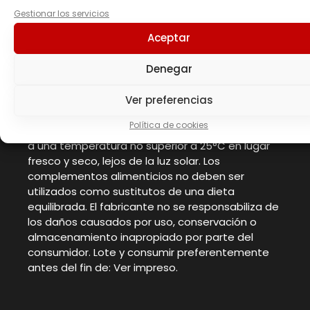
Gestionar los servicios
No debe ser consumido por mujeres
Aceptar
embarazadas o en período de lactancia. El
producto no está indicado para niños de
Denegar
cualquier edad. Mantener fuera del alcance de
los niños más pequeños. ¡No superar la dosis
diaria recomendada! Seguir las
Ver preferencias
recomendaciones de los profesionales antes de
Política de cookies
tomar este complemento alimenticio. Conservar
a una temperatura no superior a 25°C en lugar
fresco y seco, lejos de la luz solar. Los
complementos alimenticios no deben ser
utilizados como sustitutos de una dieta
equilibrada. El fabricante no se responsabiliza de
los daños causados por uso, conservación o
almacenamiento inapropiado por parte del
consumidor. Lote y consumir preferentemente
antes del fin de: Ver impreso.