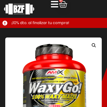
0
¡10% dto. al finalizar tu compra!