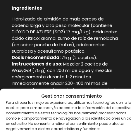
Ingredientes
Hidrolizado de almidón de maíz ceroso de
cadena larga y alto peso molecular (contiene
DIÓXIDO DE AZUFRE (SO2) 17 mg/1 kg), acidulante:
ácido cítrico; aroma, zumo de raíz de remolacha
(en sabor ponche de frutas), edulcorantes:
sucralosa y acesulfamo potásico.
Dosis recomendada:
75 g (2 cacitos).
Instrucciones de uso:
Mezclar 2 cacitos de
WaxyGo! (75 g) con 200 ml de agua y mezclar
enérgicamente durante 1-2 minutos.
Inmediatamente añadir 200-400 ml más de
agua y volver a agitar enérgicamente durante 1-
Gestionar consentimiento
2 minutos. Tomar antes de la actividad física o
inmediatamente después. Tomar 1-3 dosis al
Para ofrecer las mejores experiencias, utilizamos tecnologías como l
cookies para almacenar y/o acceder a la información del dispositivo.
día, dependiendo de la necesidad diaria de
consentimiento de estas tecnologías nos permitirá procesar datos
hidratos de carbono.
como el comportamiento de navegación o las identificaciones únic
en este sitio. No consentir o retirar el consentimiento, puede afectar
negativamente a ciertas características y funciones.
Advertencias