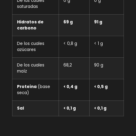
De las cuales
0 g
0 g
saturadas
Hidratos de
69 g
91 g
carbono
De los cuales
< 0,8 g
< 1 g
azúcares
De los cuales
68,2
90 g
maíz
Proteína
(base
< 0,4 g
< 0,5 g
seca)
Sal
< 0,1 g
< 0,1 g