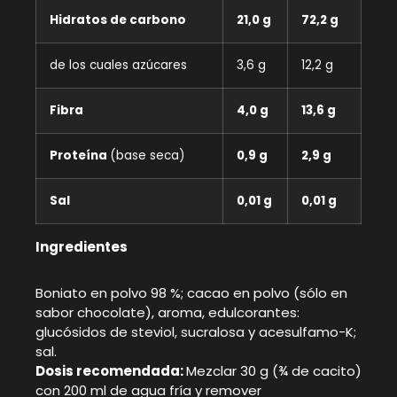
Hidratos de carbono
21,0 g
72,2 g
de los cuales azúcares
3,6 g
12,2 g
Fibra
4,0 g
13,6 g
Proteína
(base seca)
0,9 g
2,9 g
Sal
0,01 g
0,01 g
Ingredientes
Boniato en polvo 98 %; cacao en polvo (sólo en
sabor chocolate), aroma, edulcorantes:
glucósidos de steviol, sucralosa y acesulfamo-K;
sal.
Dosis recomendada:
Mezclar 30 g (¾ de cacito)
con 200 ml de agua fría y remover