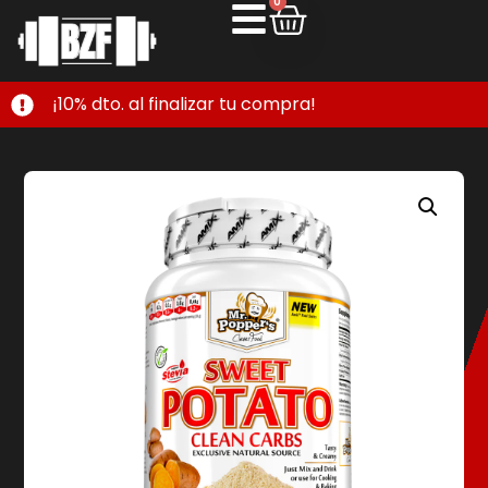
0
¡10% dto. al finalizar tu compra!