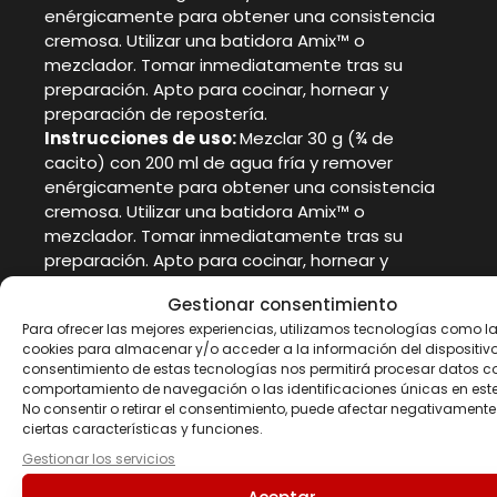
enérgicamente para obtener una consistencia
cremosa. Utilizar una batidora Amix™ o
mezclador. Tomar inmediatamente tras su
preparación. Apto para cocinar, hornear y
preparación de repostería.
Instrucciones de uso:
Mezclar 30 g (¾ de
cacito) con 200 ml de agua fría y remover
enérgicamente para obtener una consistencia
cremosa. Utilizar una batidora Amix™ o
mezclador. Tomar inmediatamente tras su
preparación. Apto para cocinar, hornear y
preparación de repostería.
Gestionar consentimiento
Advertencias
Para ofrecer las mejores experiencias, utilizamos tecnologías como l
cookies para almacenar y/o acceder a la información del dispositivo.
El producto no está diseñado para niños
consentimiento de estas tecnologías nos permitirá procesar datos c
comportamiento de navegación o las identificaciones únicas en este 
menores de 3 años. Mantener fuera del alcance
No consentir o retirar el consentimiento, puede afectar negativamente
de los niños más pequeños. Conservar a una
ciertas características y funciones.
temperatura no superior a 25ºC en lugar fresco y
Gestionar los servicios
seco lejos de la luz solar. El fabricante no se
responsabiliza de los daños causados por uso,