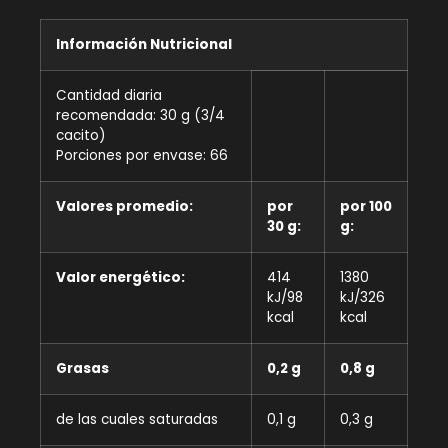
Información Nutricional
Cantidad diaria
recomendada: 30 g (3/4
cacito)
Porciones por envase: 66
Valores promedio:
por
por 100
30 g:
g:
Valor energético:
414
1380
kJ/98
kJ/326
kcal
kcal
Grasas
0,2 g
0,8 g
de las cuales saturadas
0,1 g
0,3 g