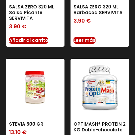
SALSA ZERO 320 ML
SALSA ZERO 320 ML
Salsa Picante
Barbacoa SERVIVITA
SERVIVITA
3.90
€
3.90
€
Añadir al carrito
Leer más
STEVIA 500 GR
OPTIMASH® PROTEIN 2
KG Doble-chocolate
13.10
€