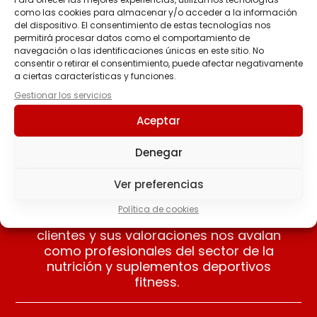
como las cookies para almacenar y/o acceder a la información
del dispositivo. El consentimiento de estas tecnologías nos
SALSA ZERO 320 ML
SWEET POTATO CLEAN
permitirá procesar datos como el comportamiento de
Cookies SERVIVITA
CARBS 1 KG
navegación o las identificaciones únicas en este sitio. No
3.90
€
24.50
€
consentir o retirar el consentimiento, puede afectar negativamente
a ciertas características y funciones.
Seleccionar
Gestionar los servicios
Leer más
opciones
Aceptar
Denegar
Ver preferencias
Nuestros clientes opinan
Política de cookies
Apreciamos las opiniones de nuestros
clientes y sus valoraciones nos avalan
como profesionales del sector de la
nutrición y suplementos deportivos
fitness.