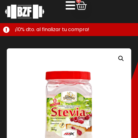
0
¡10% dto. al finalizar tu compra!