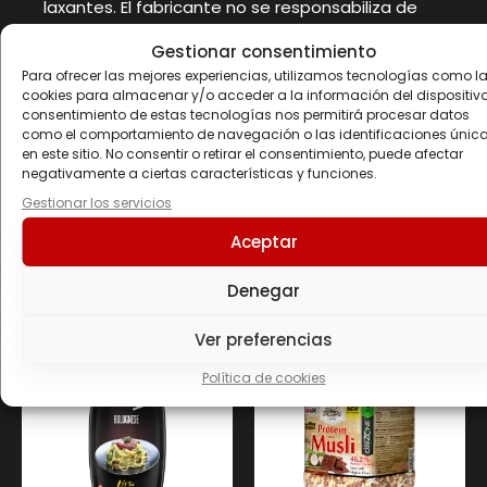
laxantes. El fabricante no se responsabiliza de
los daños causados por uso, conservación o
Gestionar consentimiento
almacenamiento inapropiado por parte del
Para ofrecer las mejores experiencias, utilizamos tecnologías como l
consumidor. Lote y Consumir preferentemente
cookies para almacenar y/o acceder a la información del dispositivo.
antes del fin de: Ver envase.
consentimiento de estas tecnologías nos permitirá procesar datos
como el comportamiento de navegación o las identificaciones únic
en este sitio. No consentir o retirar el consentimiento, puede afectar
negativamente a ciertas características y funciones.
Gestionar los servicios
Productos
Aceptar
relacionados
Denegar
Ver preferencias
Política de cookies