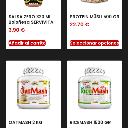
SALSA ZERO 320 ML
PROTEIN MÜSLI 500 GR
Boloñesa SERVIVITA
22.70
€
3.90
€
Añadir al carrito
Seleccionar opciones
OATMASH 2 KG
RICEMASH 1500 GR