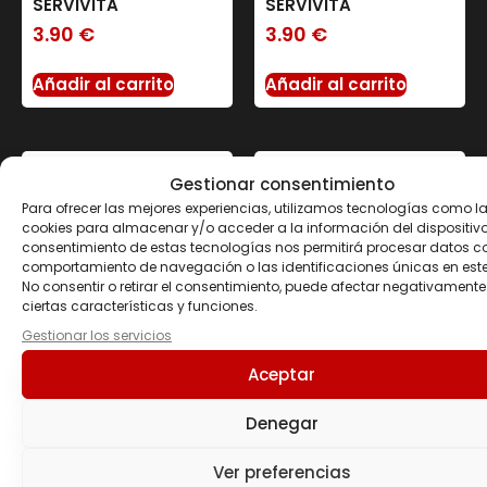
SERVIVITA
SERVIVITA
3.90
€
3.90
€
Añadir al carrito
Añadir al carrito
Gestionar consentimiento
Para ofrecer las mejores experiencias, utilizamos tecnologías como l
cookies para almacenar y/o acceder a la información del dispositivo.
consentimiento de estas tecnologías nos permitirá procesar datos c
comportamiento de navegación o las identificaciones únicas en este 
No consentir o retirar el consentimiento, puede afectar negativamente
ciertas características y funciones.
Gestionar los servicios
Aceptar
PROTEIN MÜSLI 500 GR
OATMASH 2 KG
22.70
€
14.30
€
Denegar
Seleccionar opciones
Seleccionar opciones
Ver preferencias