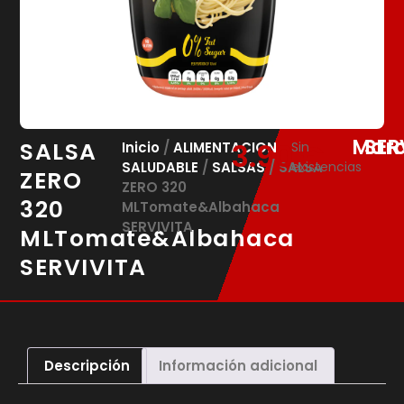
Marc
SER
SALSA
3.90
€
Inicio
/
ALIMENTACION
Sin
SALUDABLE
/
SALSAS
/ SALSA
existencias
ZERO
ZERO 320
320
MLTomate&Albahaca
SERVIVITA
MLTomate&Albahaca
SERVIVITA
Descripción
Información adicional