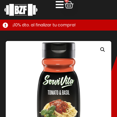
0
¡10% dto. al finalizar tu compra!