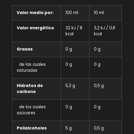
Valor medio por:
100 ml
10 ml
Valor energético
32 kJ / 8
3,2 kJ / 0,8
kcal
kcal
Grasas
0 g
0 g
de las cuales
0 g
0 g
saturadas
Hidratos de
5,3 g
0,5 g
carbono
de los cuales
0 g
0 g
azúcares
Polialcoholes
5 g
0,5 g