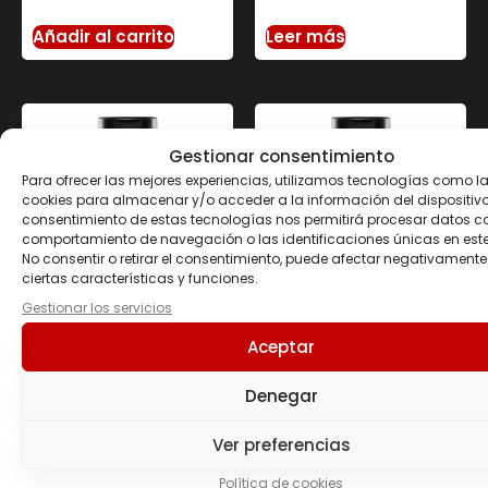
Añadir al carrito
Leer más
Gestionar consentimiento
Para ofrecer las mejores experiencias, utilizamos tecnologías como l
cookies para almacenar y/o acceder a la información del dispositivo.
consentimiento de estas tecnologías nos permitirá procesar datos c
comportamiento de navegación o las identificaciones únicas en este 
No consentir o retirar el consentimiento, puede afectar negativamente
ciertas características y funciones.
Gestionar los servicios
SALSA ZERO 320 ML
SALSA ZERO 320 ML
Aceptar
Vainilla SERVIVITA
Yogurt SERVIVITA
3.90
€
3.90
€
Denegar
Leer más
Leer más
Ver preferencias
Política de cookies