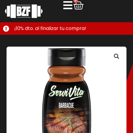
0
¡10% dto. al finalizar tu compra!