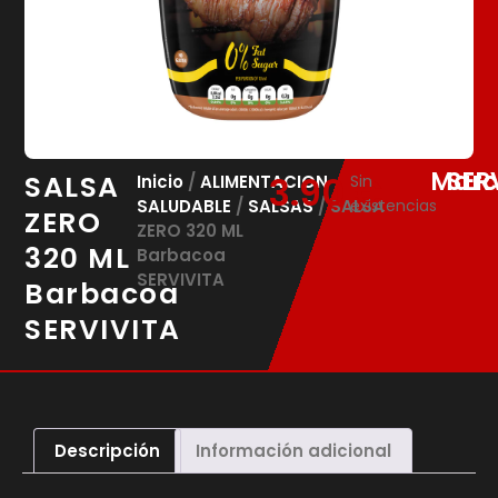
Marc
SER
SALSA
3.90
€
Inicio
/
ALIMENTACION
Sin
SALUDABLE
/
SALSAS
/ SALSA
existencias
ZERO
ZERO 320 ML
320 ML
Barbacoa
SERVIVITA
Barbacoa
SERVIVITA
Descripción
Información adicional