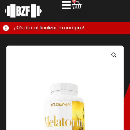
0
¡10% dto. al finalizar tu compra!