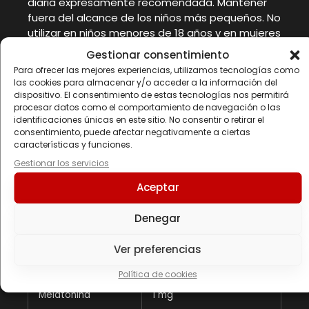
diaria expresamente recomendada. Mantener
fuera del alcance de los niños más pequeños. No
utilizar en niños menores de 18 años y en mujeres
embarazadas o en período de lactancia. No
Gestionar consentimiento
utilizar en personas que padezcan
Para ofrecer las mejores experiencias, utilizamos tecnologías como
enfermedades inflamatorias o autoinmunes, en
las cookies para almacenar y/o acceder a la información del
personas que tienen que realizar una actividad
dispositivo. El consentimiento de estas tecnologías nos permitirá
procesar datos como el comportamiento de navegación o las
que requiere vigilancia sostenida donde la
identificaciones únicas en este sitio. No consentir o retirar el
somnolencia podría suponer un problema de
consentimiento, puede afectar negativamente a ciertas
seguridad y/o en personas epilépticas,
características y funciones.
asmáticas o que padecen trastornos del estado
Gestionar los servicios
de ánimo, del comportamiento o de la
personalidad. Conservar bien cerrado en un lugar
Aceptar
fresco y seco
Denegar
Información nutricional
Ver preferencias
Composición
Por 1 comprimido
Política de cookies
Melatonina
1 mg