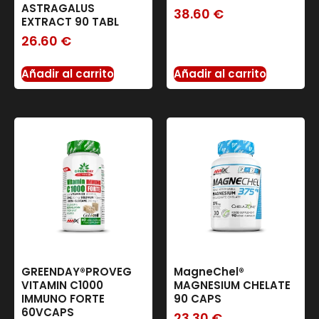
ASTRAGALUS
38.60
€
EXTRACT 90 TABL
26.60
€
Añadir al carrito
Añadir al carrito
GREENDAY®PROVEG
MagneChel®
VITAMIN C1000
MAGNESIUM CHELATE
IMMUNO FORTE
90 CAPS
60VCAPS
23.30
€