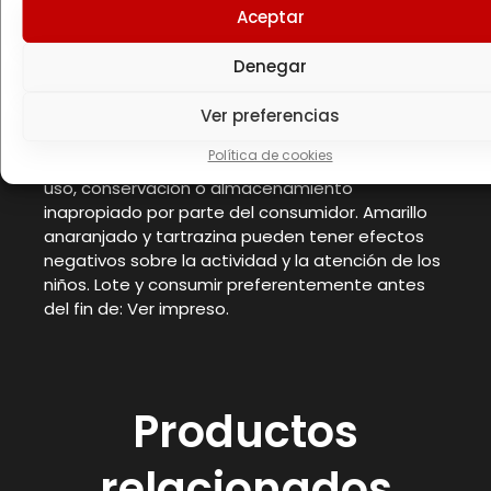
Aceptar
¡No superar la dosis diaria expresamente
recomendada! Los complementos alimenticios
Denegar
no deben utilizarse como sustituto de una dieta
equilibrada. Conservar a una temperatura no
superior a 25°C en lugar fresco y seco, lejos de la
Ver preferencias
luz solar. Proteger de las heladas. El fabricante
Política de cookies
no se responsabiliza de los daños causados por
uso, conservación o almacenamiento
inapropiado por parte del consumidor. Amarillo
anaranjado y tartrazina pueden tener efectos
negativos sobre la actividad y la atención de los
niños. Lote y consumir preferentemente antes
del fin de: Ver impreso.
Productos
relacionados