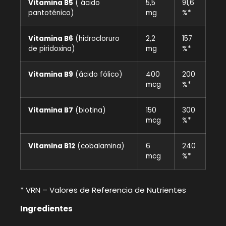
Vitamina B5
( ácido
5,5
91,6
pantoténico)
mg
%*
Vitamina B6
(hidrocloruro
2,2
157
de piridoxina)
mg
%*
Vitamina B9
(ácido fólico)
400
200
mcg
%*
Vitamina B7
(biotina)
150
300
mcg
%*
Vitamina B12
(cobalamina)
6
240
mcg
%*
* VRN – Valores de Referencia de Nutrientes
Ingredientes