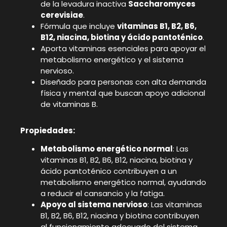
de la levadura inactiva
Saccharomyces
cerevisiae
.
Fórmula que incluye
vitaminas B1, B2, B6,
B12, niacina, biotina y ácido pantoténico
.
Aporta vitaminas esenciales para apoyar el
metabolismo energético y el sistema
nervioso.
Diseñado para personas con alta demanda
física y mental que buscan apoyo adicional
de vitaminas B.
Propiedades:
Metabolismo energético normal
: Las
vitaminas B1, B2, B6, B12, niacina, biotina y
ácido pantoténico contribuyen a un
metabolismo energético normal, ayudando
a reducir el cansancio y la fatiga.
Apoyo al sistema nervioso
: Las vitaminas
B1, B2, B6, B12, niacina y biotina contribuyen
al funcionamiento adecuado del sistema