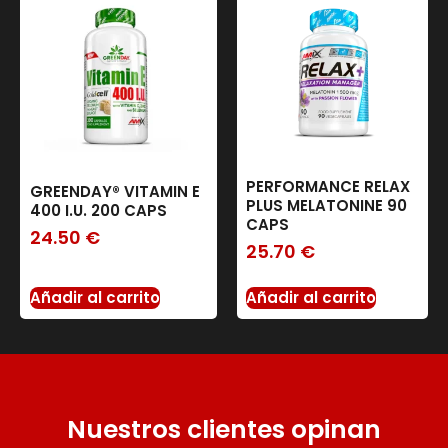
PERFORMANCE RELAX
GREENDAY® VITAMIN E
PLUS MELATONINE 90
400 I.U. 200 CAPS
CAPS
24.50
€
25.70
€
Añadir al carrito
Añadir al carrito
Nuestros clientes opinan