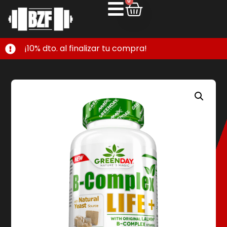
0
¡10% dto. al finalizar tu compra!