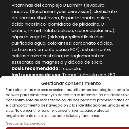
Vitaminas del complejo B Lalmin® (levadura
inactiva (Saccharomyces cerevisiae), clorhidrato
de tiamina, riboflavina, D-pantotenato, calcio;
ácido nicotínico, clorhidrato de piridoxina, D-
biotina, L-metilfolato cálcico, cianocobalamina),
cápsula vegetal (hidroxipropilmetilcelulosa,
purificada agua, colorantes: carbonato cálcico,
tartrazina y amarillo ocaso FCF), estabilizante:
celulosa microcristalina; antiaglomerantes:
estearato de magnesio y dióxido de silicio.
Dosis recomendada:
1 cápsula.
Instrucciones de uso:
Tomar 1 cápsula con 250
ml de agua preferiblemente después de la
Gestionar consentimiento
comida del mediodía.
Para ofrecer las mejores experiencias, utilizamos tecnologías como l
Advertencias
cookies para almacenar y/o acceder a la información del dispositivo.
consentimiento de estas tecnologías nos permitirá procesar datos 
el comportamiento de navegación o las identificaciones únicas en e
No utilice este producto si está embarazada o
sitio. No consentir o retirar el consentimiento, puede afectar
en período de lactancia. El producto no está
negativamente a ciertas características y funciones.
indicado para niños de cualquier edad. Mantener
Gestionar los servicios
fuera del alcance de los niños más pequeños.