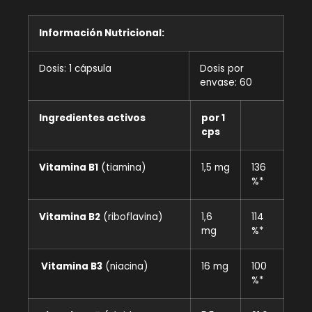
Información Nutricional:
Dosis: 1 cápsula
Dosis por
envase: 60
Ingredientes activos
por 1
cps
Vitamina B1
(tiamina)
1,5 mg
136
%*
Vitamina B2
(riboflavina)
1,6
114
mg
%*
Vitamina B3
(niacina)
16 mg
100
%*