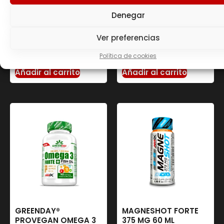
VITALITY&ENERGY 300
GR
Denegar
33.60
€
HEPACOR
PROTECTOR 90 CAPS
Ver preferencias
35.90
€
Política de cookies
Añadir al carrito
Añadir al carrito
GREENDAY®
MAGNESHOT FORTE
PROVEGAN OMEGA 3
375 MG 60 ML