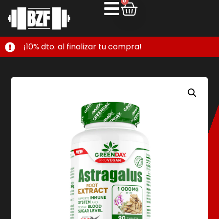
0
¡10% dto. al finalizar tu compra!