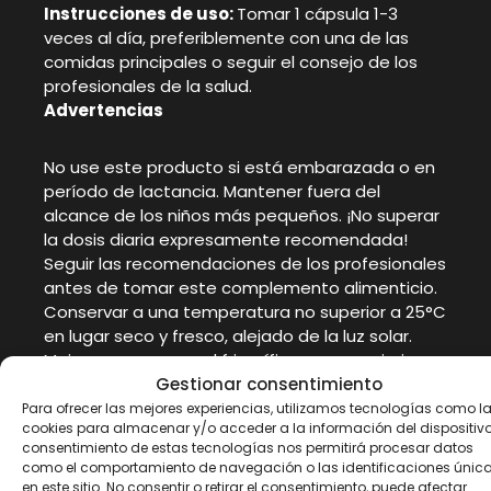
Instrucciones de uso:
Tomar 1 cápsula 1-3
veces al día, preferiblemente con una de las
comidas principales o seguir el consejo de los
profesionales de la salud.
Advertencias
No use este producto si está embarazada o en
período de lactancia. Mantener fuera del
alcance de los niños más pequeños. ¡No superar
la dosis diaria expresamente recomendada!
Seguir las recomendaciones de los profesionales
antes de tomar este complemento alimenticio.
Conservar a una temperatura no superior a 25°C
en lugar seco y fresco, alejado de la luz solar.
Mejor conservar en el frigorífico para maximizar
Gestionar consentimiento
su duración y efecto. Los complementos
alimenticios no deben utilizarse como sustituto
Para ofrecer las mejores experiencias, utilizamos tecnologías como l
cookies para almacenar y/o acceder a la información del dispositivo.
de una dieta equilibrada. Recordamos la
consentimiento de estas tecnologías nos permitirá procesar datos
importancia de seguir una dieta variada y
como el comportamiento de navegación o las identificaciones únic
equilibrada y un estilo de vida saludable. El
en este sitio. No consentir o retirar el consentimiento, puede afectar