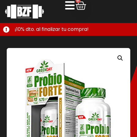
0
¡10% dto. al finalizar tu compra!