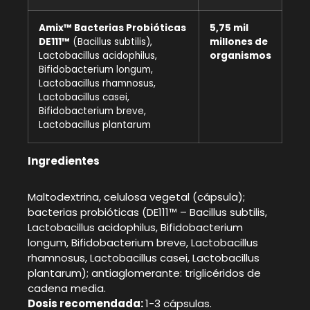
Amix™ Bacterias Probióticas
5,75 mil
DE111™
(Bacillus subtilis),
millones de
Lactobacillus acidophilus,
organismos
Bifidobacterium longum,
Lactobacillus rhamnosus,
Lactobacillus casei,
Bifidobacterium breve,
Lactobacillus plantarum
Ingredientes
Maltodextrina, celulosa vegetal (cápsula);
bacterias probióticas (DE111™ – Bacillus subtilis,
Lactobacillus acidophilus, Bifidobacterium
longum, Bifidobacterium breve, Lactobacillus
rhamnosus, Lactobacillus casei, Lactobacillus
plantarum); antiaglomerante: triglicéridos de
cadena media.
Dosis recomendada:
1-3 cápsulas.