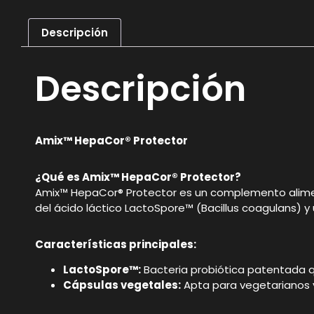
Descripción
Descripción
Amix™ HepaCor® Protector
¿Qué es Amix™ HepaCor® Protector?
Amix™ HepaCor® Protector es un complemento alimenti
del ácido láctico LactoSpore™ (Bacillus coagulans) y
Características principales:
LactoSpore™:
Bacteria probiótica patentada 
Cápsulas vegetales:
Apta para vegetarianos 