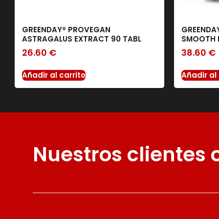
GREENDAY® PROVEGAN
GREENDAY
ASTRAGALUS EXTRACT 90 TABL
SMOOTH D
26.60
€
38.60
€
Añadir al carrito
Añadir al 
Nuestros clientes