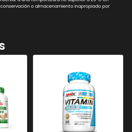
uso, conservación o almacenamiento inapropiado por
s