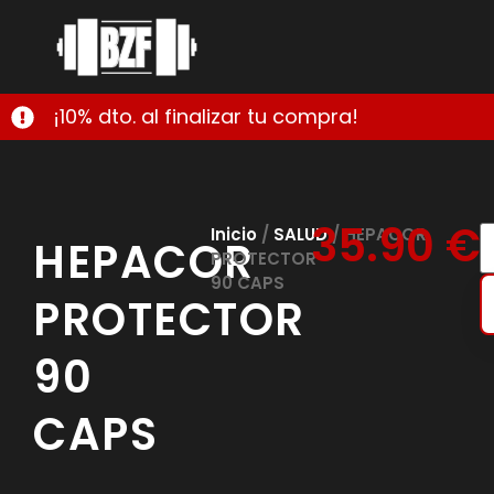
¡10% dto. al finalizar tu compra!
35.90
€
Inicio
/
SALUD
/ HEPACOR
HEPACOR
PROTECTOR
90 CAPS
PROTECTOR
90
CAPS