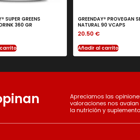
® SUPER GREENS
GREENDAY® PROVEGAN S
RINK 360 GR
NATURAL 90 VCAPS
20.50
€
carrito
Añadir al carrito
 opinan
Apreciamos las opiniones
valoraciones nos avalan
la nutrición y suplemento