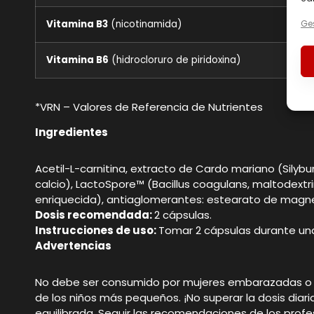
Vitamina B3
(nicotinamida)
Ges
Vitamina B6
(hidrocloruro de piridoxina)
*VRN – Valores de Referencia de Nutrientes
Ingredientes
Acetil-L-carnitina, extracto de Cardo mariano (Silybu
calcio), LactoSpore™ (Bacillus coagulans, maltodextri
enriquecida), antiaglomerantes: estearato de magnesio v
Dosis recomendada:
2 cápsulas.
Instrucciones de uso:
Tomar 2 cápsulas durante un
Advertencias
No debe ser consumido por mujeres embarazadas o en
de los niños más pequeños. ¡No superar la dosis di
equilibrada. Seguir las recomendaciones de los pro