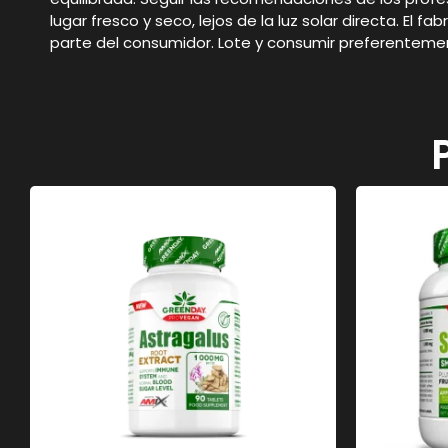
lugar fresco y seco, lejos de la luz solar directa. E
parte del consumidor. Lote y consumir preferentemen