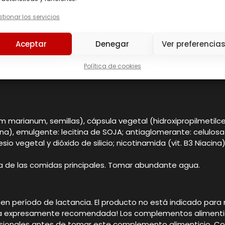
tionar los servicios
Aceptar
Denegar
Ver preferencia
Política de cookies
m marianum, semillas), cápsula vegetal (hidroxipropilmetilc
na), emulgente: lecitina de SOJA; antiaglomerante: celulosa m
egetal y dióxido de silicio; nicotinamida (vit. B3 Niacina), h
a de las comidas principales. Tomar abundante agua.
 período de lactancia. El producto no está indicado para n
aria expresamente recomendada! Los complementos alimentic
fesionales antes de tomar este complemento alimenticio. Co