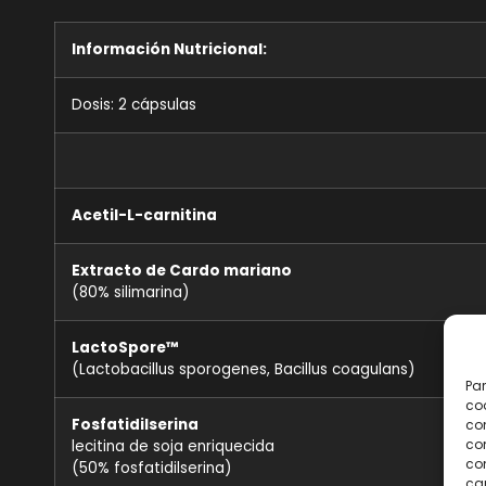
Información Nutricional:
Dosis: 2 cápsulas
Acetil-L-carnitina
Extracto de Cardo mariano
(80% silimarina)
LactoSpore™
(Lactobacillus sporogenes, Bacillus coagulans)
Par
coo
Fosfatidilserina
co
com
lecitina de soja enriquecida
con
(50% fosfatidilserina)
car