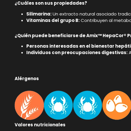
¿Cuáles son sus propiedades?
Silimarina:
Un extracto natural asociado tradi
Vitaminas del grupo B:
Contribuyen al metaboli
¿Quién puede beneficiarse de Amix™ HepaCor® P
Personas interesadas en el bienestar hepáti
Individuos con preocupaciones digestivas:
A
Alérgenos
Valores nutricionales