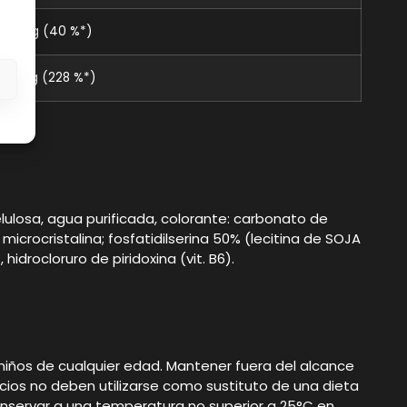
6,5 mg (40 %*)
3,2 mg (228 %*)
s
elulosa, agua purificada, colorante: carbonato de
icrocristalina; fosfatidilserina 50% (lecitina de SOJA
idrocloruro de piridoxina (vit. B6).
iños de cualquier edad. Mantener fuera del alcance
ios no deben utilizarse como sustituto de una dieta
nservar a una temperatura no superior a 25°C en