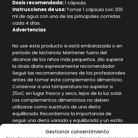
Dosis recomendada:
1 cápsula.
Instrucciones de uso:
Tomar 1 cápsula con 200
ml de agua con una de las principales comidas
cada 4 días.
Advertencias
No use este producto si está embarazada o en
período de lactancia. Mantener fuera del
alcance de los niños más pequeños. ¡No superar
la dosis diaria expresamente recomendada!
Seguir las recomendaciones de los profesionales
antes de tomar este complemento alimenticio.
Conservar a una temperatura no superior a
25oC en lugar fresco y seco, lejos de la luz solar.
Los complementos alimenticios no deben
utilizarse como sustituto de una dieta
equilibrada. Recordamos la importancia de
seguir una dieta variada y equilibrada y un estilo
de vida saludable. El fabricante no se
Gestionar consentimiento
responsabiliza de los daños causados por uso,