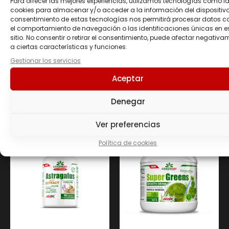
Para ofrecer las mejores experiencias, utilizamos tecnologías como l
conservación o almacenamiento inapropiado
cookies para almacenar y/o acceder a la información del dispositivo.
por parte del consumidor. Lote y consumir
consentimiento de estas tecnologías nos permitirá procesar datos 
preferentemente antes del fin de: Ver impreso.
el comportamiento de navegación o las identificaciones únicas en e
sitio. No consentir o retirar el consentimiento, puede afectar negativa
a ciertas características y funciones.
Gestionar los servicios
Productos
Aceptar
Denegar
relacionados
Ver preferencias
Política de cookies