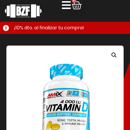
0
¡10% dto. al finalizar tu compra!