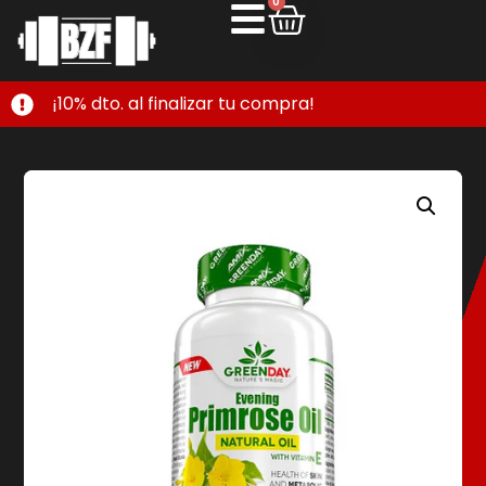
0
¡10% dto. al finalizar tu compra!