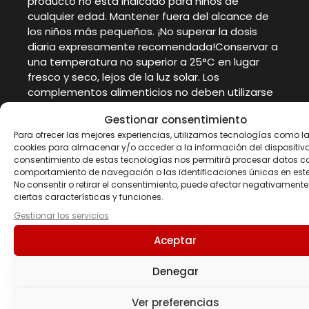
producto no está indicado para niños de
cualquier edad. Mantener fuera del alcance de
los niños más pequeños. ¡No superar la dosis
diaria expresamente recomendada!Conservar a
una temperatura no superior a 25°C en lugar
fresco y seco, lejos de la luz solar. Los
complementos alimenticios no deben utilizarse
como sustituto de una dieta equilibrada.
Gestionar consentimiento
Recordamos la importancia de seguir una dieta
Para ofrecer las mejores experiencias, utilizamos tecnologías como l
variada y equilibrada y un estilo de vida
cookies para almacenar y/o acceder a la información del dispositivo.
saludable. El fabricante no se responsabiliza de
consentimiento de estas tecnologías nos permitirá procesar datos c
los daños causados por uso, conservación o
comportamiento de navegación o las identificaciones únicas en este 
almacenamiento inapropiado por parte del
No consentir o retirar el consentimiento, puede afectar negativamente
ciertas características y funciones.
consumidor. Lote y consumir preferentemente
antes del fin de: Ver impreso.
Gestionar los servicios
Aceptar
Denegar
Productos
Ver preferencias