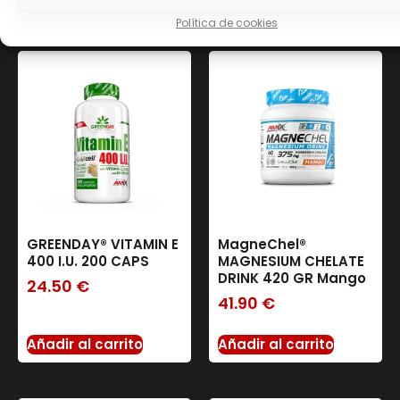
relacionados
Política de cookies
GREENDAY® VITAMIN E
MagneChel®
400 I.U. 200 CAPS
MAGNESIUM CHELATE
DRINK 420 GR Mango
24.50
€
41.90
€
Añadir al carrito
Añadir al carrito