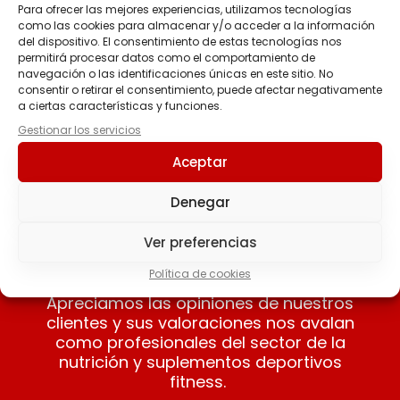
Para ofrecer las mejores experiencias, utilizamos tecnologías
como las cookies para almacenar y/o acceder a la información
Ultra Pure Whey –
CARBOJET MASS
del dispositivo. El consentimiento de estas tecnologías nos
Black Line
PROFESSIONAL
permitirá procesar datos como el comportamiento de
navegación o las identificaciones únicas en este sitio. No
33.50
€
-
40.90
€
-
70.50
€
consentir o retirar el consentimiento, puede afectar negativamente
104.90
€
a ciertas características y funciones.
Gestionar los servicios
Seleccionar
Seleccionar
Aceptar
opciones
opciones
Denegar
Ver preferencias
Nuestros clientes opinan
Política de cookies
Apreciamos las opiniones de nuestros
clientes y sus valoraciones nos avalan
como profesionales del sector de la
nutrición y suplementos deportivos
fitness.