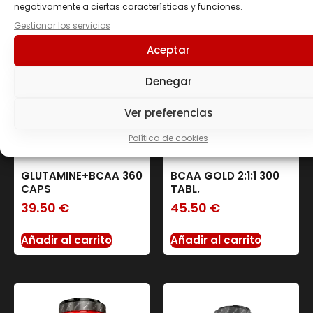
relacionados
negativamente a ciertas características y funciones.
Gestionar los servicios
Aceptar
Denegar
Ver preferencias
Política de cookies
GLUTAMINE+BCAA 360
BCAA GOLD 2:1:1 300
CAPS
TABL.
39.50
€
45.50
€
Añadir al carrito
Añadir al carrito