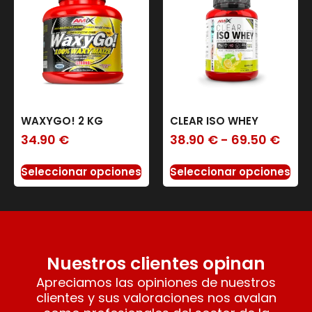
WAXYGO! 2 KG
CLEAR ISO WHEY
34.90
€
38.90
€
-
69.50
€
Seleccionar opciones
Seleccionar opciones
Nuestros clientes opinan
Apreciamos las opiniones de nuestros
clientes y sus valoraciones nos avalan