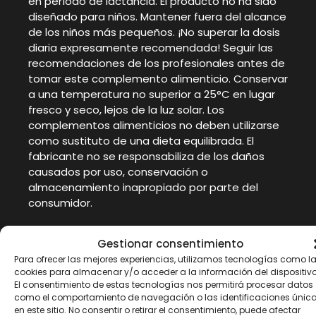
en período de lactancia. El producto no ha sido
diseñado para niños. Mantener fuera del alcance
de los niños más pequeños. ¡No superar la dosis
diaria expresamente recomendada! Seguir las
recomendaciones de los profesionales antes de
tomar este complemento alimenticio. Conservar
a una temperatura no superior a 25°C en lugar
fresco y seco, lejos de la luz solar. Los
complementos alimenticios no deben utilizarse
como sustituto de una dieta equilibrada. El
fabricante no se responsabiliza de los daños
causados por uso, conservación o
almacenamiento inapropiado por parte del
consumidor.
Gestionar consentimiento
Para ofrecer las mejores experiencias, utilizamos tecnologías como l
Productos
cookies para almacenar y/o acceder a la información del dispositivo
El consentimiento de estas tecnologías nos permitirá procesar datos
como el comportamiento de navegación o las identificaciones únic
en este sitio. No consentir o retirar el consentimiento, puede afectar