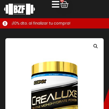
0
¡10% dto. al finalizar tu compra!