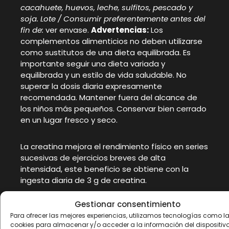
cacahuete, huevos, leche, sulfitos, pescado y
soja. Lote / Consumir preferentemente antes del
fin de:
ver envase.
Advertencias:
Los
complementos alimenticios no deben utilizarse
como sustitutos de una dieta equilibrada. Es
importante seguir una dieta variada y
equilibrada y un estilo de vida saludable. No
superar la dosis diaria expresamente
recomendada. Mantener fuera del alcance de
los niños más pequeños. Conservar bien cerrado
en un lugar fresco y seco.
La creatina mejora el rendimiento físico en series
sucesivas de ejercicios breves de alta
intensidad, este beneficio se obtiene con la
ingesta diaria de 3 g de creatina.
Información nutricional
Gestionar consentimiento
Para ofrecer las mejores experiencias, utilizamos tecnologías como l
Composición
Por 3g
cookies para almacenar y/o acceder a la información del dispositivo.