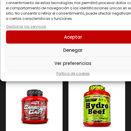
consentimiento de estas tecnologías nos permitirá procesar datos 
el comportamiento de navegación o las identificaciones únicas en e
Creapure ®
3000 mg
sitio. No consentir o retirar el consentimiento, puede afectar negativa
a ciertas características y funciones.
Gestionar los servicios
Aceptar
Productos
Denegar
Ver preferencias
relacionados
Política de cookies