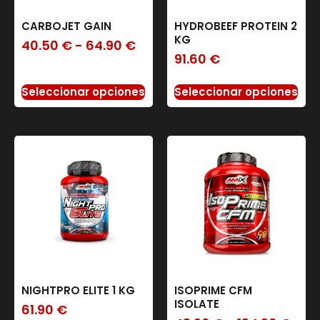
CARBOJET GAIN
HYDROBEEF PROTEIN 2
KG
40.50
€
-
64.90
€
91.60
€
Seleccionar opciones
Seleccionar opciones
NIGHTPRO ELITE 1 KG
ISOPRIME CFM
ISOLATE
61.90
€