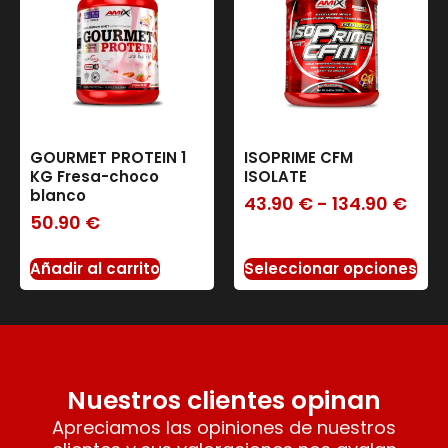
GOURMET PROTEIN 1
ISOPRIME CFM
KG Fresa-choco
ISOLATE
blanco
43.90
€
-
134.90
€
50.90
€
Añadir al carrito
Seleccionar opciones
Nuestros clientes opinan
Apreciamos las opiniones de nuestros