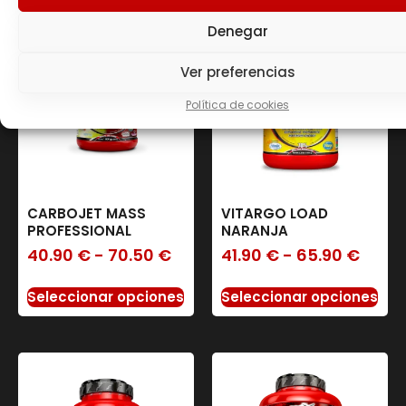
Denegar
Ver preferencias
Política de cookies
CARBOJET MASS
VITARGO LOAD
PROFESSIONAL
NARANJA
40.90
€
-
70.50
€
41.90
€
-
65.90
€
Seleccionar opciones
Seleccionar opciones