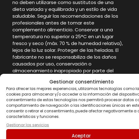
no deben utilizarse como sustitutos de una
dieta variada y equilibrada y un estilo de vida
saludable. Seguir las recomendaciones de los
profesionales antes de tomar este
complemento alimenticio. Conservar a una
temperatura no superior a 25°C en un lugar
fresco y seco (máx. 70 % de humedad relativa),
lejos de la luz solar. Proteger de las heladas. El
fabricante no se responsabiliza de los daños
causados por uso, conservación o
almacenamiento inapropiado por parte del
consumidor. NO INGIERA el contenido del sobre
Gestionar consentimiento
con sorbente colocado dentro del recipiente.
Para ofrecer las mejores experiencias, utilizamos tecnologías como l
cookies para almacenar y/o acceder a la información del dispositivo.
consentimiento de estas tecnologías nos permitirá procesar datos c
comportamiento de navegación o las identificaciones únicas en este 
consentir o retirar el consentimiento, puede afectar negativamente a 
Productos
características y funciones.
Gestionar los servicios
relacionados
Aceptar