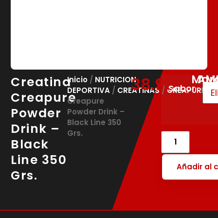
Mar
AM
Creatina
38.90
€
Inicio
/
NUTRICION
Sabor
DEPORTIVA
/
CREATINAS
/
CREAPURE
/ C
Creapure
Creapure
Powder
Powder Drink –
Black Line 350
Drink –
Grs.
Black
Line 350
Añadir al c
Grs.