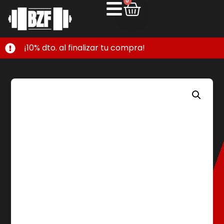
0
¡10% dto. al finalizar tu compra!