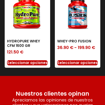
HYDROPURE WHEY
WHEY-PRO FUSION
CFM 1600 GR
36.90
€
-
199.90
€
121.50
€
Seleccionar opciones
Seleccionar opciones
Nuestros clientes opinan
Apreciamos las opiniones de nuestros