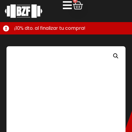
0
¡10% dto. al finalizar tu compra!