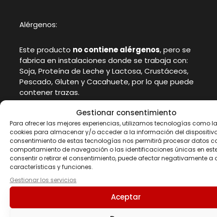
Alérgenos:
Este producto
no contiene alérgenos
, pero se
fabrica en instalaciones donde se trabaja con:
Soja, Proteína de Leche y Lactosa, Crustáceos,
Pescado, Gluten y Cacahuete, por lo que puede
contener trazas.
Gestionar consentimiento
Para ofrecer las mejores experiencias, utilizamos tecnologías como l
cookies para almacenar y/o acceder a la información del dispositivo.
consentimiento de estas tecnologías nos permitirá procesar datos c
comportamiento de navegación o las identificaciones únicas en este 
consentir o retirar el consentimiento, puede afectar negativamente a 
características y funciones.
Gestionar los servicios
Productos
Aceptar