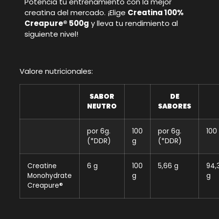
Potencia tu entrenamiento con la mejor
creatina del mercado. ¡Elige
Creatina 100%
Creapure® 500g
y lleva tu rendimiento al
siguiente nivel!
Valore nutricionales:
SABOR
DE
NEUTRO
SABORES
por 6g.
100
por 6g.
100
(*DDR)
g
(*DDR)
Creatine
6 g
100
5,66 g
94,
Monohydrate
g
g
Creapure®