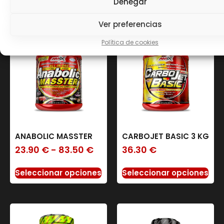
Denegar
relacionados
Ver preferencias
Política de cookies
ANABOLIC MASSTER
CARBOJET BASIC 3 KG
23.90
€
-
83.50
€
36.30
€
Seleccionar opciones
Seleccionar opciones