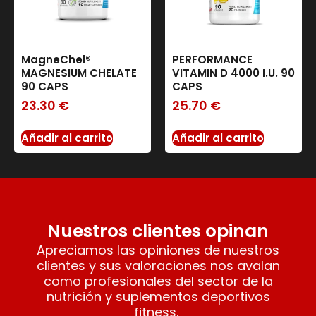
MagneChel®
PERFORMANCE
MAGNESIUM CHELATE
VITAMIN D 4000 I.U. 90
90 CAPS
CAPS
23.30
€
25.70
€
Añadir al carrito
Añadir al carrito
Nuestros clientes opinan
Apreciamos las opiniones de nuestros
clientes y sus valoraciones nos avalan
como profesionales del sector de la
nutrición y suplementos deportivos
fitness.