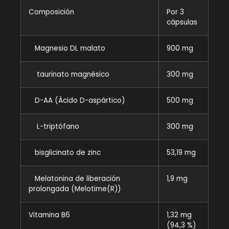
Composición
Por 3
cápsulas
Magnesio DL malato
900 mg
taurinato magnésico
300 mg
D-AA (Ácido D-aspártico)
500 mg
L-triptófano
300 mg
bisglicinato de zinc
53,19 mg
Melatonina de liberación
1,9 mg
prolongada (Melotime(R))
Vitamina B6
1,32 mg
(94,3 %)