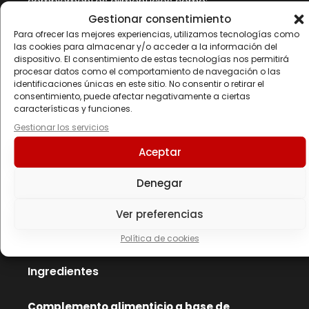
complementos alimenticios como:
Gestionar consentimiento
GABA
Para ofrecer las mejores experiencias, utilizamos tecnologías como
KSM-66®
las cookies para almacenar y/o acceder a la información del
dispositivo. El consentimiento de estas tecnologías nos permitirá
procesar datos como el comportamiento de navegación o las
ZMA Alpha ha sido formulado con ingredientes
identificaciones únicas en este sitio. No consentir o retirar el
de alta calidad, en formas biodisponibles, y bajo
consentimiento, puede afectar negativamente a ciertas
estrictos estándares de producción para
características y funciones.
garantizar su máxima pureza.
Gestionar los servicios
Aceptar
En stock
66 Artículos
Denegar
ean138435569326339
Ver preferencias
SABORES – Neutro,
FORMATOS – 90 caps
Política de cookies
Ingredientes
Complemento alimenticio a base de