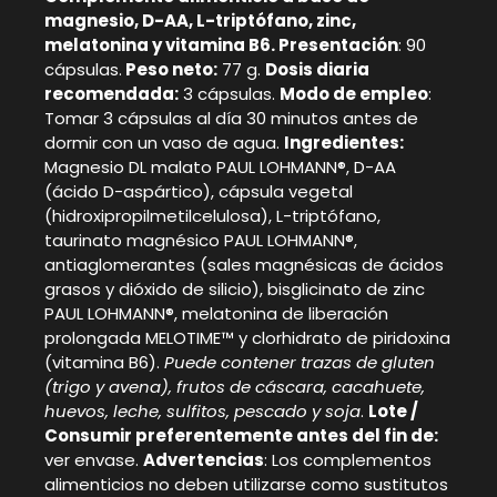
magnesio, D-AA, L-triptófano, zinc,
melatonina y vitamina B6. Presentación
: 90
cápsulas.
Peso neto:
77 g.
Dosis diaria
recomendada:
3 cápsulas.
Modo de empleo
:
Tomar 3 cápsulas al día 30 minutos antes de
dormir con un vaso de agua.
Ingredientes:
Magnesio DL malato PAUL LOHMANN®, D-AA
(ácido D-aspártico), cápsula vegetal
(hidroxipropilmetilcelulosa), L-triptófano,
taurinato magnésico PAUL LOHMANN®,
antiaglomerantes (sales magnésicas de ácidos
grasos y dióxido de silicio), bisglicinato de zinc
PAUL LOHMANN®, melatonina de liberación
prolongada MELOTIME™ y clorhidrato de piridoxina
(vitamina B6).
Puede contener trazas de gluten
(trigo y avena), frutos de cáscara, cacahuete,
huevos, leche, sulfitos, pescado y soja
.
Lote /
Consumir preferentemente antes del fin de:
ver envase.
Advertencias
: Los complementos
alimenticios no deben utilizarse como sustitutos