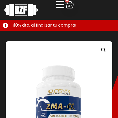
0
¡10% dto. al finalizar tu compra!