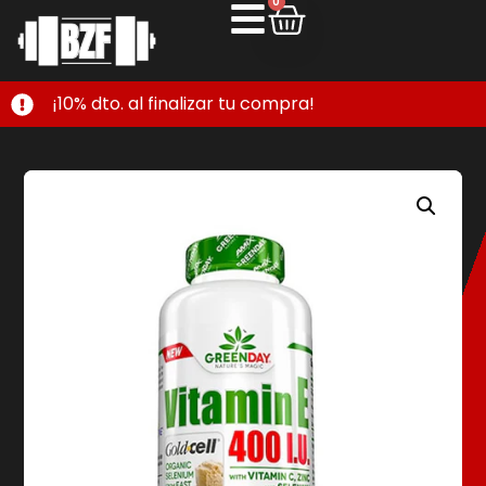
0
¡10% dto. al finalizar tu compra!