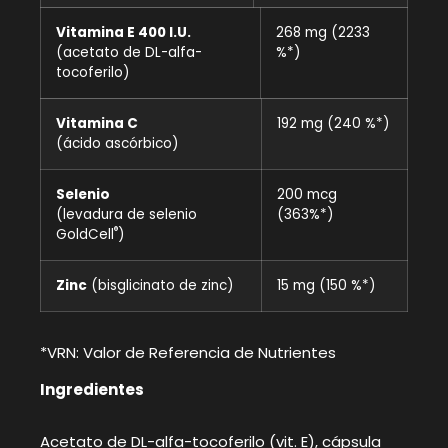
Vitamina E 400 I.U.
268 mg (2233
(acetato de DL-alfa-
%*)
tocoferilo)
Vitamina C
192 mg (240 %*)
(ácido ascórbico)
Selenio
200 mcg
(levadura de selenio
(363%*)
®
GoldCell
)
Zinc
(bisglicinato de zinc)
15 mg (150 %*)
*VRN: Valor de Referencia de Nutrientes
Ingredientes
Acetato de DL-alfa-tocoferilo (vit. E), cápsula