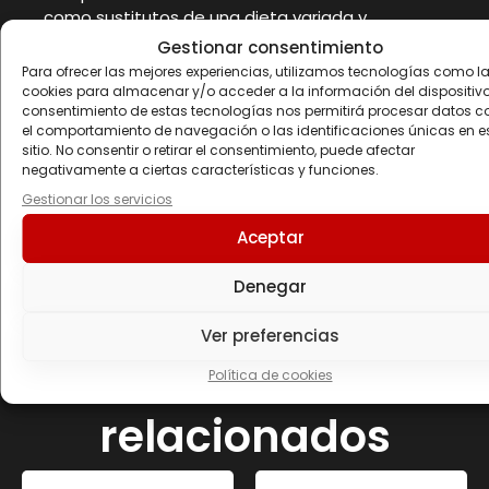
como sustitutos de una dieta variada y
equilibrada y un estilo de vida saludable. Seguir
Gestionar consentimiento
las recomendaciones de los profesionales antes
Para ofrecer las mejores experiencias, utilizamos tecnologías como l
de tomar este complemento alimenticio.
cookies para almacenar y/o acceder a la información del dispositivo.
consentimiento de estas tecnologías nos permitirá procesar datos 
Conservar a una temperatura no superior a 25°C
el comportamiento de navegación o las identificaciones únicas en e
en un lugar fresco y seco, lejos de la luz solar.
sitio. No consentir o retirar el consentimiento, puede afectar
Proteger de las heladas. El fabricante no se hace
negativamente a ciertas características y funciones.
responsable de los daños causados por uso,
Gestionar los servicios
conservación o almacenamiento inapropiado
por parte del consumidor. Lote y consumir
Aceptar
preferentemente antes del fin de: ver envase.
Denegar
Ver preferencias
Productos
Política de cookies
relacionados