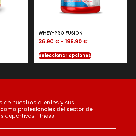
WHEY-PRO FUSION
36.90
€
-
199.90
€
Seleccionar opciones
 de nuestros clientes y sus
 como profesionales del sector de
s deportivos fitness.