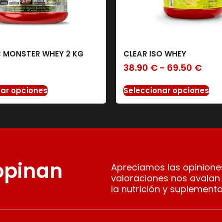
 MONSTER WHEY 2 KG
CLEAR ISO WHEY
€
38.90
€
-
69.50
€
nar opciones
Seleccionar opciones
 opinan
Apreciamos las opiniones
valoraciones nos avalan
la nutrición y suplemento