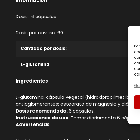
Información
Dosis: 6 cápsulas
Dosis por envase: 60
Par
Cantidad por dosis:
coo
co
com
L-glutamina
con
car
Ingredientes
Ges
L-glutamina, cápsula vegetal (hidroxipropilmetilcelulo
antiaglomerantes: estearato de magnesio y dióxido de
Dosis recomendada:
6 cápsulas.
Instrucciones de uso:
Tomar diariamente 6 cápsulas 
Advertencias