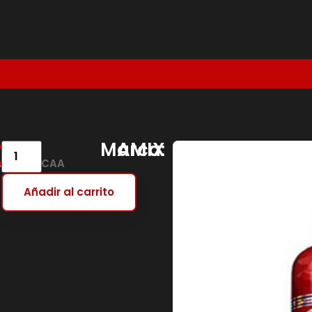
€
Marca:
AMIX
AMINE+BCAA
Añadir al carrito