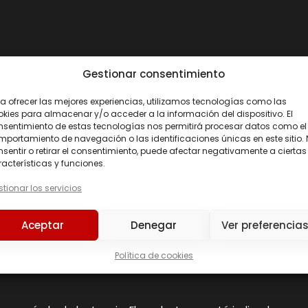
Gestionar consentimiento
a ofrecer las mejores experiencias, utilizamos tecnologías como las
kies para almacenar y/o acceder a la información del dispositivo. El
nsentimiento de estas tecnologías nos permitirá procesar datos como el
portamiento de navegación o las identificaciones únicas en este sitio.
4 800 mg
sentir o retirar el consentimiento, puede afectar negativamente a ciertas
acterísticas y funciones.
tionar los servicios
sa, agua purificada, colorante: carbonato de calcio), estabil
Aceptar
Denegar
Ver preferencia
 silicio.
Política de cookies
con 300 ml de agua 30-60 min. antes de la actividad física