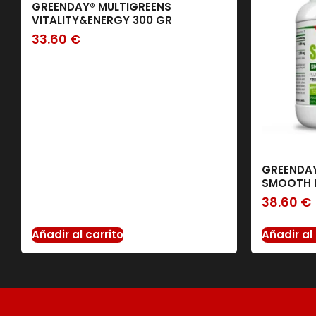
GREENDAY® MULTIGREENS
VITALITY&ENERGY 300 GR
33.60
€
GREENDAY
SMOOTH D
38.60
€
Añadir al carrito
Añadir al 