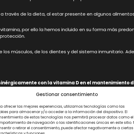
a través de la dieta, al estar presente en algunos alimento
ta vitamina, por ello la hemos incluido en su forma más pr
 protección.
los músculos, de los dientes y del sistema inmunitario. Adem
inérgicamente con la vitamina D en el mantenimiento d
Gestionar consentimiento
nas que quieran preservar el buen estado de los huesos gr
a ofrecer las mejores experiencias, utilizamos tecnologías como las
ganismo a partir de un suplemento natural de dos vitaminas 
kies para almacenar y/o acceder a la información del dispositivo. El
nsentimiento de estas tecnologías nos permitirá procesar datos como el
portamiento de navegación o las identificaciones únicas en este sitio.
sentir o retirar el consentimiento, puede afectar negativamente a ciertas
acterísticas y funciones.