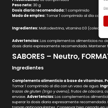
Peso neto:
30 g
Ges
Dosis diaria recomendada:
1 comprimido
Modo de empleo:
Tomar 1 comprimido al día con un
Ingredientes:
Maltodextrina, vitamina D3 (colecalci
Advertencias:
Los complementos alimenticios no debe
dosis diaria expresamente recomendada. Mantener fu
SABORES – Neutro, FORMA
Ingredientes
Complemento alimenticio a base de vitaminas. P
Tomar 1 comprimido al día con un vaso de agua.
Ing
trazas de gluten (trigo y avena), frutos de cáscara, c
envase.
Advertencias:
Los complementos alimenticios
superar la dosis diaria expresamente recomendada. 
toman anticoagulantes. Conservar bien cerrado en un