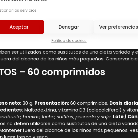
tionar los servicios
 vaso de agua
Aceptar
Denegar
Ver preferencia
ferol) y vitamina K2 (menaquinona 7 (MK-7)).
Puede contener 
Política de cookies
n ser utilizados como sustitutos de una dieta variada y equ
era del alcance de los niños más pequeños. Conservar bien 
TOS – 60 comprimidos
eso neto:
30 g.
Presentación:
60 comprimidos.
Dosis diar
redientes:
Maltodextrina, vitamina D3 (colecalciferol) y vit
acahuete, huevos, leche, sulfitos, pescado y soja
.
Lote / Co
 no deben utilizarse como sustitutos de una dieta variada y
Mantener fuera del alcance de los niños más pequeños. Re
 lugar fresco y seco.