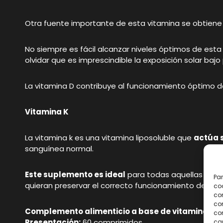
Otra fuente importante de esta vitamina se obtiene 
No siempre es fácil alcanzar niveles óptimos de es
olvidar que es imprescindible la exposición solar bajo
La vitamina D contribuye al funcionamiento óptimo de 
Vitamina K
La vitamina k es una vitamina liposoluble que
actúa s
sanguínea normal.
Este suplemento es ideal
para todas aquellas perso
Par
quieran preservar el correcto funcionamiento del or
coo
co
com
Complemento alimenticio a base de vitaminas
con
Presentación:
60 comprimidos
car