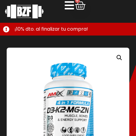
0
¡10% dto. al finalizar tu compra!