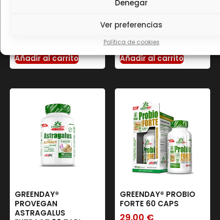
Denegar
PROVEGAN
HEPACOR
THYROMAX Blister 60
PROTECTOR 90 CAPS
Vcaps
Ver preferencias
35.90
€
29.00
€
Política de cookies
Añadir al carrito
Añadir al carrito
GREENDAY®
GREENDAY® PROBIO
PROVEGAN
FORTE 60 CAPS
ASTRAGALUS
29.00
€