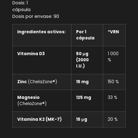
Dosis: 1
cápsu
Dosis por envase: 90
Ingredientes activos:
Por 1
*VRN
cápsula
Vitamina D3
50 μg
1 000
(2000
%
I.U.)
Zinc
(ChelaZone®)
15 mg
150 %
Magnesio
125 mg
33 %
(ChelaZone®)
Vitamina K2 (MK-7)
15 μg
20 %