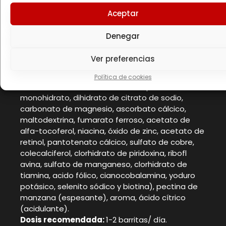
Ingredientes
Aceptar
Dátil (9g), pasas (9g), azúcar, ciruela (9g),
ALMENDRA (4g), arroz inflado (Harina de Arroz,
Denegar
AVENA Y TRIGO, CEBADA, EXTRACTO DE MALTA,
azúcar, SUERO EN POLVO, sal y dextrosa), plátano
Ver preferencias
(2,8g), complejo de vitaminas y minerales
(gluconato potásico, dihidrato de citrato de
Política de cookies
fosfato, dihidrato cálcico, citrato potásico
monohidrato, dihidrato de citrato de sodio,
carbonato de magnesio, ascorbato cálcico,
maltodextrina, fumarato ferroso, acetato de
alfa-tocoferol, niacina, óxido de zinc, acetato de
retinol, pantotenato cálcico, sulfato de cobre,
colecalciferol, clorhidrato de piridoxina, ribofl
avina, sulfato de manganeso, clorhidrato de
tiamina, acido fólico, cianocobalamina, yoduro
potásico, selenito sódico y biotina), pectina de
manzana (espesante), aroma, ácido cítrico
(acidulante).
Dosis recomendada:
1-2 barritas/ día.