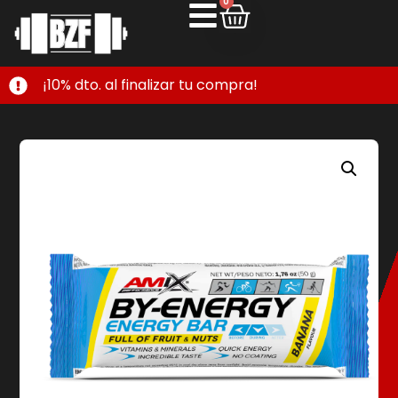
0
¡10% dto. al finalizar tu compra!