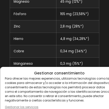
Magnesio
45 mg (12%*)
Fósforo
165 mg (23,58%*)
Zinc
2,8 mg (28%*)
Hierro
4,8 mg (34,28%*)
Cobre
0,34 mg (34%*)
Manganeso
0,3 mg (15%*)
Gestionar consentimiento
Yodo
40 mcg
Para ofrecer las mejores experiencias, utilizamos tecnologías como l
(26,66%*)
cookies para almacenar y/o acceder a la información del dispositivo.
consentimiento de estas tecnologías nos permitirá procesar datos
como el comportamiento de navegación o las identificaciones únic
Selenio
16,6 mcg (30,18%*)
en este sitio. No consentir o retirar el consentimiento, puede afectar
negativamente a ciertas características y funciones.
Gestionar los servicios