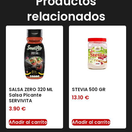
Productos
relacionados
SALSA ZERO 320 ML
STEVIA 500 GR
Salsa Picante
13.10
€
SERVIVITA
3.90
€
Añadir al carrito
Añadir al carrito