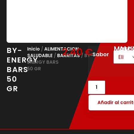
Marc
AMI
BY-
2.40
€
Inicio
/
ALIMENTACION
Sabor
SALUDABLE
/
BARRITAS
/ BY-
ENERGY
ENERGY BARS
BARS
50 GR
50
GR
Añadir al carri